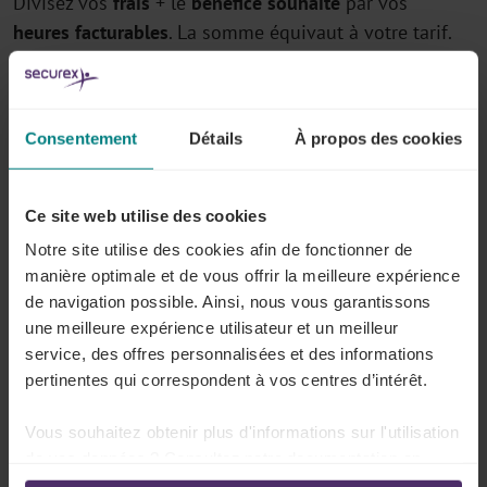
Divisez vos
frais
+ le
bénéfice
souhaité
par vos
heures
facturables
. La somme équivaut à votre tarif.
En général, ne facturez jamais moins de 45 € de
l’heure si vous voulez pouvoir travailler à temps plein
comme freelance en Belgique durablement. Ce
Consentement
Détails
À propos des cookies
montant vous surprendra peut-être, mais il est dû au
fait que vous, en tant que freelance, payez des frais et
Ce site web utilise des cookies
encourez des risques généralement couverts par
Notre site utilise des cookies afin de fonctionner de
l’employeur. Par ex. si vous tombez malade, votre
manière optimale et de vous offrir la meilleure expérience
employeur n’est pas tenu de payer pour cela.
de navigation possible. Ainsi, nous vous garantissons
une meilleure expérience utilisateur et un meilleur
service, des offres personnalisées et des informations
pertinentes qui correspondent à vos centres d’intérêt.
Vous souhaitez obtenir plus d'informations sur l'utilisation
de vos données ? Consultez notre documentation en
ligne: