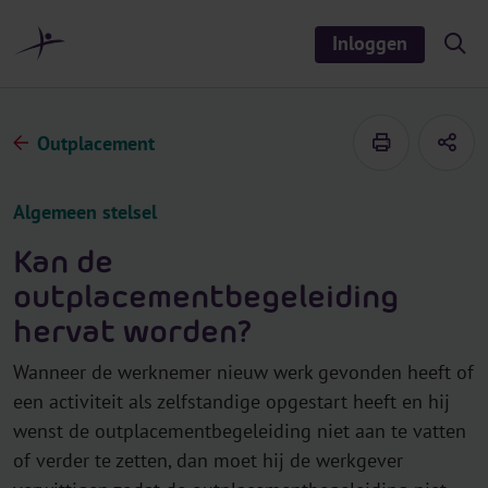
r
i
Inloggen
S
n
h
o
h
w
o
/
h
u
Outplacement
i
d
d
e
s
Algemeen stelsel
e
a
r
Kan de
c
h
outplacementbegeleiding
hervat worden?
Wanneer de werknemer nieuw werk gevonden heeft of
een activiteit als zelfstandige opgestart heeft en hij
wenst de outplacementbegeleiding niet aan te vatten
of verder te zetten, dan moet hij de werkgever