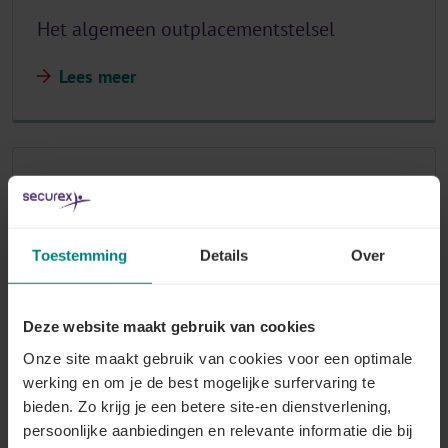
Het algemeen outplacementstelsel
Lees meer
Wat verstaat men onder professionele
herinschakeling of outplacement?
Lees meer
Toestemming
Details
Over
Deze website maakt gebruik van cookies
Onze site maakt gebruik van cookies voor een optimale
Welke werknemers worden beoogd?
werking en om je de best mogelijke surfervaring te
bieden. Zo krijg je een betere site-en dienstverlening,
Lees meer
persoonlijke aanbiedingen en relevante informatie die bij