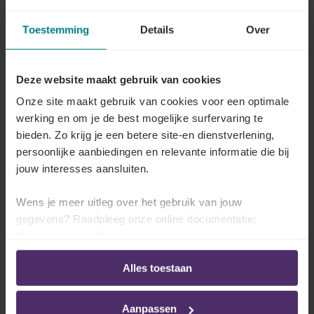
Wat zijn de gevolgen van niet-
Toestemming
Details
Over
verzekering?
Lees meer
Deze website maakt gebruik van cookies
Onze site maakt gebruik van cookies voor een optimale
Alle artikelen over Afsluiten van het contract
werking en om je de best mogelijke surfervaring te
bieden. Zo krijg je een betere site-en dienstverlening,
persoonlijke aanbiedingen en relevante informatie die bij
Formaliteiten tijdens het
jouw interesses aansluiten.
contract
Wens je meer uitleg over het gebruik van jouw
Denk eraan uw verzekeraar te informeren over over
gegevens? Raadpleeg onze online documentatie:
Privacybeleid
-
Cookiebeleid
iedere wijziging aan het verzekerde risico zoals
bijvoorbeeld een nieuwe beroepsactiviteit. Verlies ook
Alles toestaan
de betaling van de premie niet uit het oog.
Aanpassen