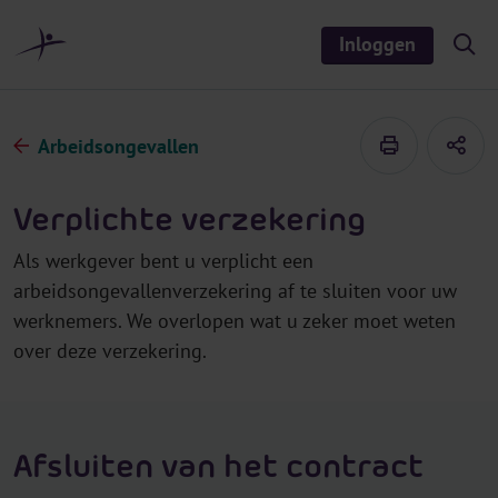
r
i
Inloggen
S
n
h
o
h
w
o
/
h
u
Arbeidsongevallen
i
d
d
e
s
Verplichte verzekering
e
a
r
Als werkgever bent u verplicht een
c
h
arbeidsongevallenverzekering af te sluiten voor uw
werknemers. We overlopen wat u zeker moet weten
over deze verzekering.
Afsluiten van het contract