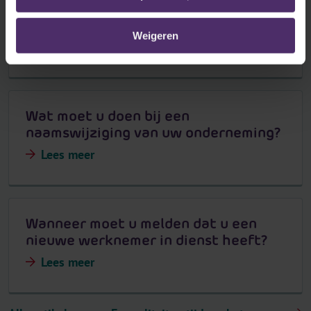
Wat moet u doen bij een wijziging van
de activiteit van uw onderneming?
Weigeren
Lees meer
Wat moet u doen bij een
naamswijziging van uw onderneming?
Lees meer
Wanneer moet u melden dat u een
nieuwe werknemer in dienst heeft?
Lees meer