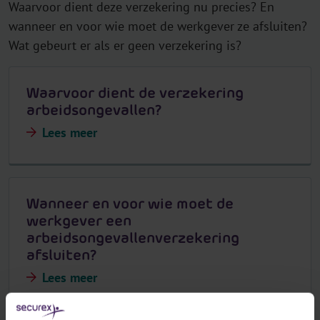
Waarvoor dient deze verzekering nu precies? En
wanneer en voor wie moet de werkgever ze afsluiten?
Wat gebeurt er als er geen verzekering is?
Waarvoor dient de verzekering
arbeidsongevallen?
Lees meer
Wanneer en voor wie moet de
werkgever een
arbeidsongevallenverzekering
afsluiten?
Lees meer