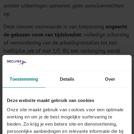
zonder uitkeringen opnemen geen pensioenrechten
op.
Deze nieuwe voorwaarde is van toepassing
ongeacht
de gekozen vorm van tijdskrediet
: volledige schorsing
of vermindering van de arbeidsprestaties tot een
halftijdse job of met 1/5. Bij een verlenging wordt
deze voorwaarde daarentegen beoordeeld op basis
van de tewerkstelling in het jaar voorafgaand aan de
eerste aanvraag.
Toestemming
Details
Over
Tot slot geldt deze beperking
niet voor
landingsbanen
.
Deze website maakt gebruik van cookies
Onze site maakt gebruik van cookies voor een optimale
Motief zorg voor een kind: drie
werking en om je de best mogelijke surfervaring te
besparingsmaatregelen
bieden. Zo krijg je een betere site-en dienstverlening,
Dit motief kan enkel worden ingeroepen door
persoonlijke aanbiedingen en relevante informatie die bij