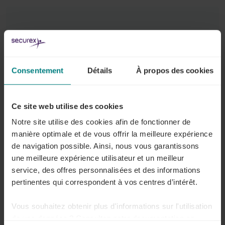
L'étude conjointe
Consentement
Détails
À propos des cookies
L’augmentation de l'absentéisme de longue durée et
des cas de burn-out entraîne des coûts importants. Il y
a des coûts personnels pour la victime et ses proches,
Ce site web utilise des cookies
mais également des coûts sociaux et des coûts pour
Notre site utilise des cookies afin de fonctionner de
les entreprises. Pour les entreprises en Belgique, ce
manière optimale et de vous offrir la meilleure expérience
coût a augmenté de 40 % entre 2021 et 2022.
de navigation possible. Ainsi, nous vous garantissons
une meilleure expérience utilisateur et un meilleur
Dans ce contexte,
Securex
, partenaire en matière
service, des offres personnalisées et des informations
d’emploi et d’entrepreneuriat, ainsi que
pertinentes qui correspondent à vos centres d’intérêt.
GraydonCreditsafe
, spécialiste de l'analyse et des
données d’entreprise, souhaitent contribuer à
des
Vous souhaitez obtenir plus d'informations sur l'utilisation
mesures proactives et à des stratégies préventives
de vos données ? Consultez notre documentation en