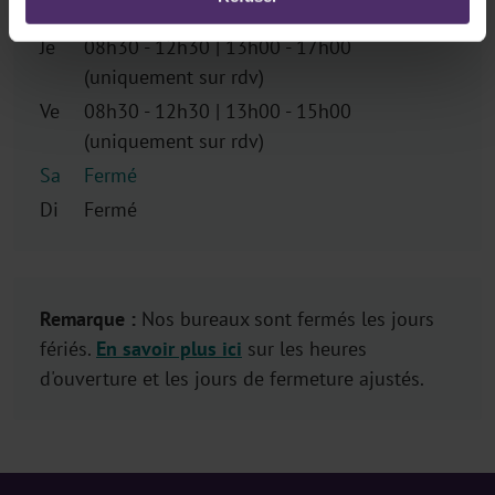
(uniquement sur rdv)
Je
08h30 - 12h30 | 13h00 - 17h00
(uniquement sur rdv)
Ve
08h30 - 12h30 | 13h00 - 15h00
(uniquement sur rdv)
Sa
Fermé
Di
Fermé
Remarque :
Nos bureaux sont fermés les jours
fériés.
En savoir plus ici
sur les heures
d'ouverture et les jours de fermeture ajustés.