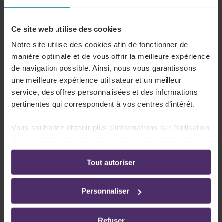
Contrôle Médical
Guichet d'entreprise ou services aux entrepreneurs
Ce site web utilise des cookies
Notre site utilise des cookies afin de fonctionner de
Politique du personnel
manière optimale et de vous offrir la meilleure expérience
Prévention et protection au travail
de navigation possible. Ainsi, nous vous garantissons
Secrétariat social
une meilleure expérience utilisateur et un meilleur
service, des offres personnalisées et des informations
Services juridiques pour entrepreneurs
pertinentes qui correspondent à vos centres d’intérêt.
Vous souhaitez obtenir plus d'informations sur l'utilisation
Horaires d'ouvertures
de vos données ? Consultez notre documentation en
ligne:
Lu
08h30 - 12h30 | 13h00 - 17h00
Tout autoriser
Politique de confidentialité
-
Politique en matière
(uniquement sur rdv)
d’utilisation des cookies
Ma
08h30 - 12h30 | 13h00 - 17h00
Personnaliser
(uniquement sur rdv)
Me
08h30 - 12h30 | 13h00 - 17h00
Refuser