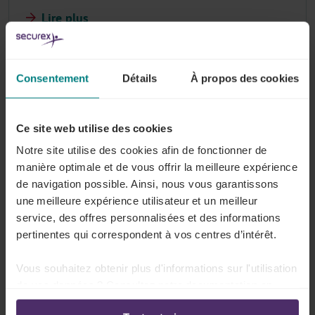
Lire plus
Consentement
Détails
À propos des cookies
Quelles sont les formations ouvrant le droit
au congé-éducation payé ?
Ce site web utilise des cookies
Lire plus
Notre site utilise des cookies afin de fonctionner de
manière optimale et de vous offrir la meilleure expérience
de navigation possible. Ainsi, nous vous garantissons
une meilleure expérience utilisateur et un meilleur
Quelle est la durée du congé-éducation
service, des offres personnalisées et des informations
payé pour les travailleurs à temps plein ?
pertinentes qui correspondent à vos centres d’intérêt.
Lire plus
Vous souhaitez obtenir plus d'informations sur l'utilisation
de vos données ? Consultez notre documentation en
ligne: