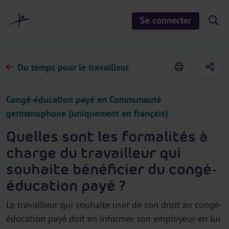
a
u
Se connecter
S
c
h
o
o
n
w
/
t
h
Du temps pour le travailleur
e
i
d
n
e
u
s
Congé-éducation payé en Communauté
e
a
germanophone (uniquement en français)
r
c
h
Quelles sont les formalités à
charge du travailleur qui
souhaite bénéficier du congé-
éducation payé ?
Le travailleur qui souhaite user de son droit au congé-
éducation payé doit en informer son employeur en lui