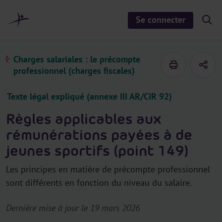
a
u
Se connecter
S
c
h
o
o
n
w
/
t
Charges salariales : le précompte
h
e
i
professionnel (charges fiscales)
d
n
e
u
s
Texte légal expliqué (annexe III AR/CIR 92)
e
a
r
Règles applicables aux
c
h
rémunérations payées à de
jeunes sportifs (point 149)
Les principes en matière de précompte professionnel
sont différents en fonction du niveau du salaire.
Dernière mise à jour le 19 mars 2026