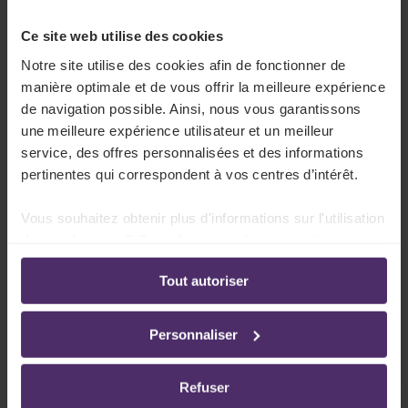
Primes de fin d'année et de fidélité payées
et octroyées par les fonds de sécurité
Ce site web utilise des cookies
d'existence (point 70)
Notre site utilise des cookies afin de fonctionner de
manière optimale et de vous offrir la meilleure expérience
Lire plus
de navigation possible. Ainsi, nous vous garantissons
une meilleure expérience utilisateur et un meilleur
service, des offres personnalisées et des informations
pertinentes qui correspondent à vos centres d’intérêt.
Revenus exonérés de précompte
professionnel - Étudiants (point 71)
Vous souhaitez obtenir plus d'informations sur l'utilisation
de vos données ? Consultez notre documentation en
Lire plus
ligne:
Tout autoriser
Politique de confidentialité
-
Politique en matière
d’utilisation des cookies
Personnaliser
Revenus exonérés de précompte
professionnel - Jeunes travailleurs (point
Refuser
72)