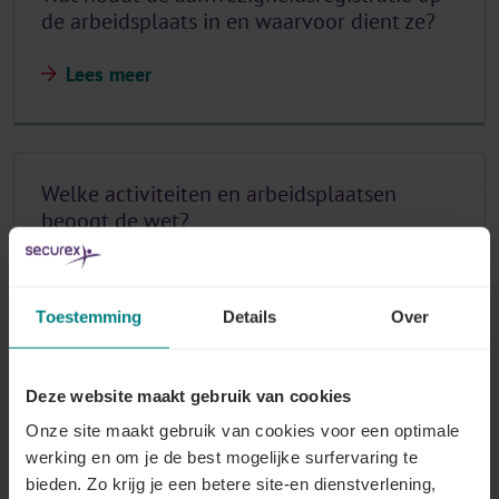
de arbeidsplaats in en waarvoor dient ze?
Lees meer
Welke activiteiten en arbeidsplaatsen
beoogt de wet?
Lees meer
Toestemming
Details
Over
Wie moet zijn aanwezigheid registreren?
Deze website maakt gebruik van cookies
Onze site maakt gebruik van cookies voor een optimale
Lees meer
werking en om je de best mogelijke surfervaring te
bieden. Zo krijg je een betere site-en dienstverlening,