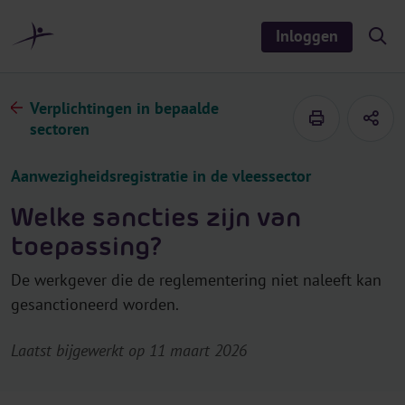
r
i
Inloggen
S
n
h
o
h
w
o
/
Verplichtingen in bepaalde
h
u
i
sectoren
d
d
e
s
Aanwezigheidsregistratie in de vleessector
e
a
r
Welke sancties zijn van
c
h
toepassing?
De werkgever die de reglementering niet naleeft kan
gesanctioneerd worden.
Laatst bijgewerkt op 11 maart 2026