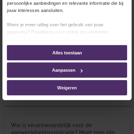
persoonlijke aanbiedingen en relevante informatie die bij
jouw interesses aansluiten.
Hoe worden de aanwezigheden
geregistreerd?
Wens je meer uitleg over het gebruik van jouw
gegevens? Raadpleeg onze online documentatie:
Lees meer
Privacybeleid
-
Cookiebeleid
Alles toestaan
Aanpassen
Welke gegevens worden geregistreerd en
naar wie worden ze verzonden?
Weigeren
Lees meer
Wie is verantwoordelijk voor de
aanwezigheidsregistratie? Moet men zijn