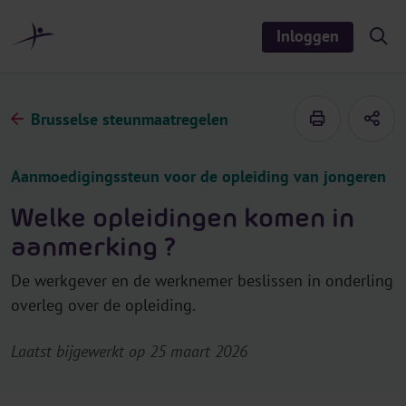
r
i
Inloggen
S
n
h
o
h
w
o
/
h
u
Brusselse steunmaatregelen
i
d
d
e
s
Aanmoedigingssteun voor de opleiding van jongeren
e
a
r
Welke opleidingen komen in
c
h
aanmerking ?
De werkgever en de werknemer beslissen in onderling
overleg over de opleiding.
Laatst bijgewerkt op 25 maart 2026