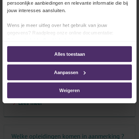
persoonlijke aanbiedingen en relevante informatie die bij
Lees meer
jouw interesses aansluiten.
Wens je meer uitleg over het gebruik van jouw
gegevens? Raadpleeg onze online documentatie:
Welke werknemers komen in aanmerking?
Privacybeleid
-
Cookiebeleid
Lees meer
Alles toestaan
Aanpassen
Welke werkgevers komen in aanmerking?
Weigeren
Lees meer
Welke opleidingen komen in aanmerking ?