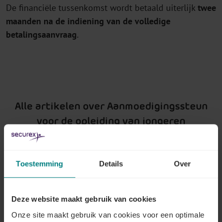
De financiële tussenkomst wordt betaald uiterlijk
twee
maanden na de indiening
van de volledige
betalingsaanvraag
.
Alle artikelen over Aanmoedigingssteun
voor de opleiding van jongeren
Toestemming
Details
Over
Waarover gaat het?
Lees meer
Deze website maakt gebruik van cookies
Onze site maakt gebruik van cookies voor een optimale