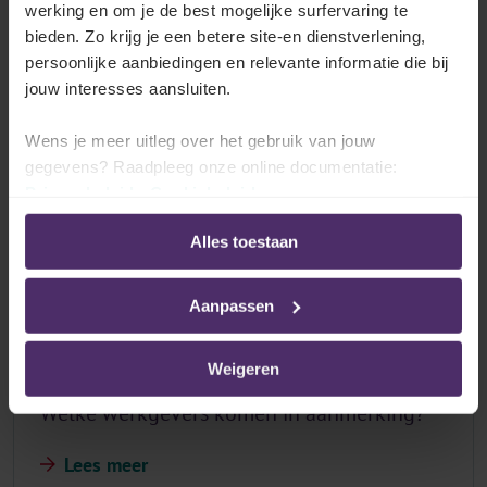
werking en om je de best mogelijke surfervaring te
bieden. Zo krijg je een betere site-en dienstverlening,
Wat is de aanmoedigingssteun voor
persoonlijke aanbiedingen en relevante informatie die bij
opleiding?
jouw interesses aansluiten.
Lees meer
Wens je meer uitleg over het gebruik van jouw
gegevens? Raadpleeg onze online documentatie:
Privacybeleid
-
Cookiebeleid
Welke werknemers komen in aanmerking?
Alles toestaan
Lees meer
Aanpassen
Weigeren
Welke werkgevers komen in aanmerking?
Lees meer