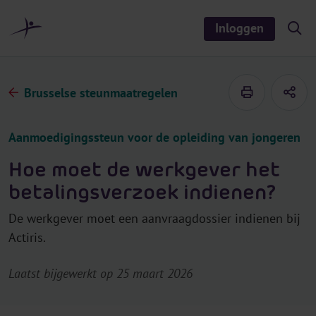
r
i
Inloggen
S
n
h
o
h
w
o
/
h
u
Brusselse steunmaatregelen
i
d
d
e
s
Aanmoedigingssteun voor de opleiding van jongeren
e
a
r
Hoe moet de werkgever het
c
h
betalingsverzoek indienen?
De werkgever moet een aanvraagdossier indienen bij
Actiris.
Laatst bijgewerkt op 25 maart 2026