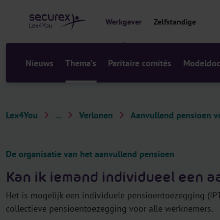
r
i
Werkgever
Zelfstandige
n
h
o
u
Nieuws
Thema's
Paritaire comités
Modeldo
d
Lex4You
...
Verlonen
Aanvullend pensioen v
T
h
e
De organisatie van het aanvullend pensioen
m
Kan ik iemand individueel een 
a
'
Het is mogelijk een individuele pensioentoezegging (IPT
s
collectieve pensioentoezegging voor alle werknemers.