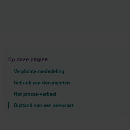
.
H
e
a
d
e
r
.
Op deze pagina
L
a
Verplichte mededeling
n
g
Gebruik van documenten
u
Het proces-verbaal
a
g
Bijstand van een advocaat
e
S
e