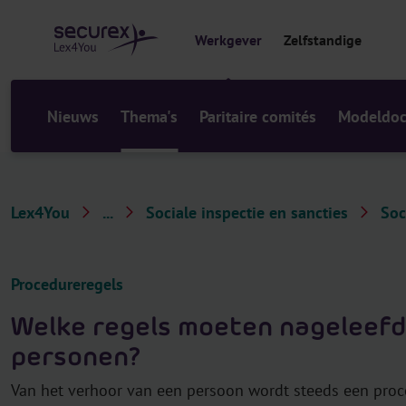
r
i
Werkgever
Zelfstandige
n
h
o
u
Nieuws
Thema's
Paritaire comités
Modeldo
d
Lex4You
...
Sociale inspectie en sancties
Soc
T
h
e
Procedureregels
m
Welke regels moeten nageleefd
a
personen?
'
s
Van het verhoor van een persoon wordt steeds een pro