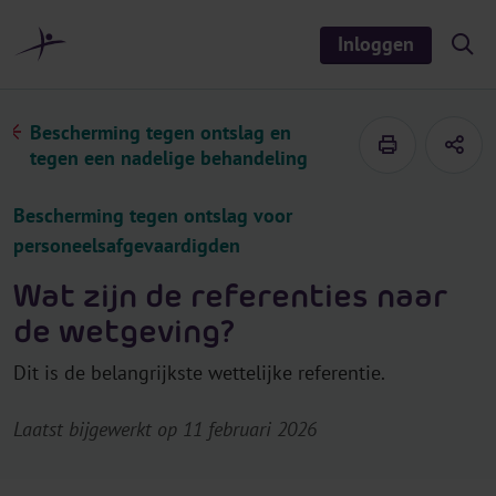
r
i
Inloggen
S
n
h
o
h
w
o
/
Bescherming tegen ontslag en
h
u
i
tegen een nadelige behandeling
d
d
e
s
Bescherming tegen ontslag voor
e
a
personeelsafgevaardigden
r
c
h
Wat zijn de referenties naar
de wetgeving?
Dit is de belangrijkste wettelijke referentie.
Laatst bijgewerkt op 11 februari 2026