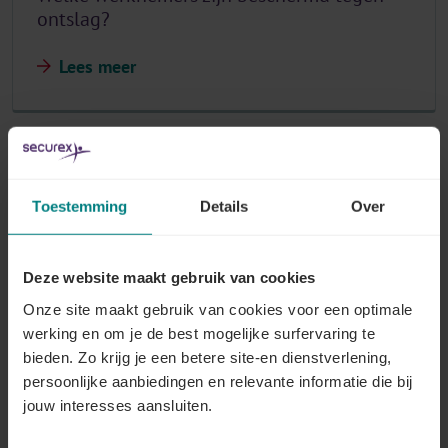
ontslag?
Lees meer
Wat is de periode van bescherming tegen
ontslag?
Toestemming
Details
Over
Lees meer
Deze website maakt gebruik van cookies
Onze site maakt gebruik van cookies voor een optimale
werking en om je de best mogelijke surfervaring te
Wat wordt bedoeld met de occulte
bieden. Zo krijg je een betere site-en dienstverlening,
periode?
persoonlijke aanbiedingen en relevante informatie die bij
jouw interesses aansluiten.
Lees meer