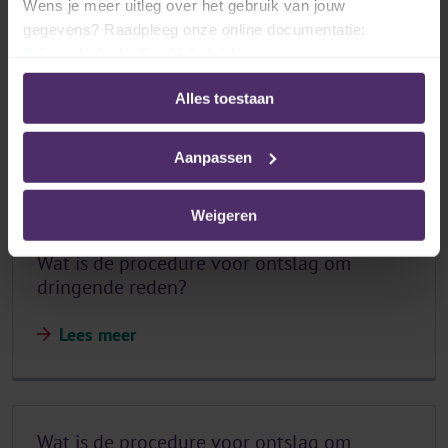
Wens je meer uitleg over het gebruik van jouw
gegevens? Raadpleeg onze online documentatie:
Privacybeleid
-
Cookiebeleid
Wat valt er precies onder de
Alles toestaan
ontslagbescherming?
Lees meer
Aanpassen
Weigeren
Wat is de procedure voor ontslag om
dringende reden?
Lees meer
Wat is de procedure voor ontslag om