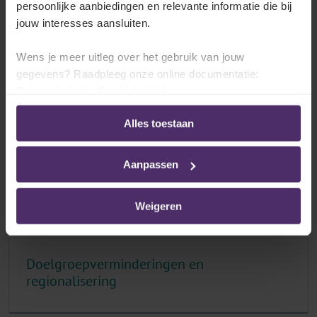
persoonlijke aanbiedingen en relevante informatie die bij
doelgroepverminderingen, die ongewijzigd zijn
jouw interesses aansluiten.
gebleven, vind je terug onder het luik "
RSZ-kortingen
van toepassing in alle gewesten
" onder de
algemene
Wens je meer uitleg over het gebruik van jouw
regels rond de RSZ-kortingen
.
gegevens? Raadpleeg onze online documentatie:
Privacybeleid
-
Cookiebeleid
Alles toestaan
Aanpassen
Alle artikelen over Oudere werknemers
(RSZ-korting)
Weigeren
Doelgroepverminderingen en
regionalisering