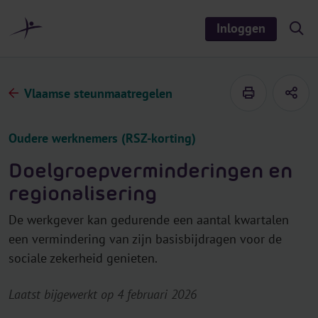
r
i
Inloggen
S
n
h
o
h
w
o
/
h
u
Vlaamse steunmaatregelen
i
d
d
e
s
Oudere werknemers (RSZ-korting)
e
a
r
Doelgroepverminderingen en
c
h
regionalisering
De werkgever kan gedurende een aantal kwartalen
een vermindering van zijn basisbijdragen voor de
sociale zekerheid genieten.
Laatst bijgewerkt op 4 februari 2026