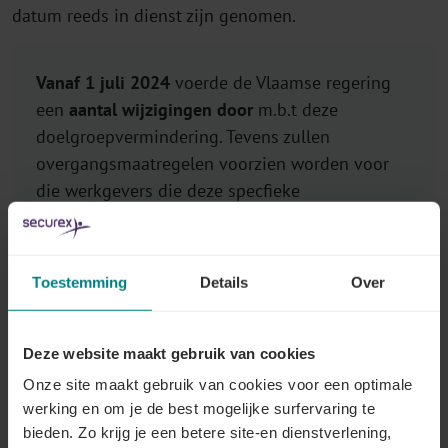
datum reeds in dienst zijn genomen.
Vanaf 1 juli 2024
voerde de Vlaamse regering
een
aantal wijzigingen door
m.b.t deze
doelgroepvermindering. Tevens zullen
overgangsmaatregelen voorzien worden voor
die werkgevers die deze specfieke
doelgroepvermindering
reeds genoten op
30/06/2024
. Deze overgangsmaatregelen z
ullen
definitief eindigen op 31/03/2026 .
Toestemming
Details
Over
De wijzigingen en de overgangsmaatregelen
worden per rubriek besproken daar waar ze van
Deze website maakt gebruik van cookies
toepassing zijn.
Onze site maakt gebruik van cookies voor een optimale
werking en om je de best mogelijke surfervaring te
bieden. Zo krijg je een betere site-en dienstverlening,
De algemene principes inzake