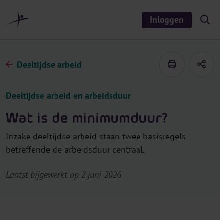
r
i
Inloggen
S
n
h
o
h
w
o
/
h
u
Deeltijdse arbeid
i
d
d
e
s
Deeltijdse arbeid en arbeidsduur
e
a
r
Wat is de minimumduur?
c
h
Inzake deeltijdse arbeid staan twee basisregels
betreffende de arbeidsduur centraal.
Laatst bijgewerkt op 2 juni 2026