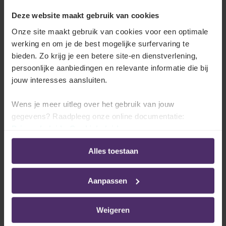
Lees meer
Deze website maakt gebruik van cookies
Onze site maakt gebruik van cookies voor een optimale
werking en om je de best mogelijke surfervaring te
Wat is de minimumduur?
bieden. Zo krijg je een betere site-en dienstverlening,
persoonlijke aanbiedingen en relevante informatie die bij
jouw interesses aansluiten.
Wens je meer uitleg over het gebruik van jouw
De 1/10de regel
gegevens? Raadpleeg onze online documentatie:
Privacybeleid
-
Cookiebeleid
Lees meer
Alles toestaan
Aanpassen
Welke wettelijke afwijkingen bestaan er op
de 1/10de regel?
Weigeren
Lees meer