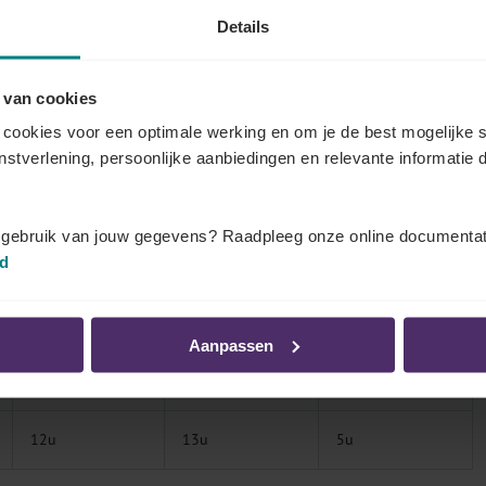
8u-12u
-
13u-18u
Details
13u-17u
 van cookies
8u-12u
-
-
cookies voor een optimale werking en om je de best mogelijke s
enstverlening, persoonlijke aanbiedingen en relevante informatie d
-
-
-
-
14u-18u
-
t gebruik van jouw gegevens? Raadpleeg onze online documentat
id
-
8u-14u
-
Aanpassen
-
9u-12u
-
12u
13u
5u