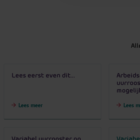
Al
Lees eerst even dit…
Arbeids
uurroos
mogeli
Lees meer
Lees m
Variabel uurrooster op
Variabe