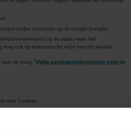
dat de regels vaststelt volgens dewelke het uurrooster
mst
oepasselijke uurrooster op de hoogte brengen
arbeidsovereenkomst op de plaats waar het
g mag ook op elektronische wijze vervuld worden
 naar de vraag “
Welke openbaarheidsvereisten moet de
id over 5 weken.
Week 3
Week 4
Week 5