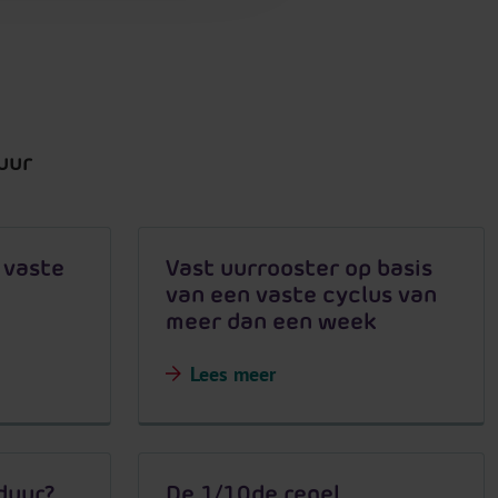
uur
 vaste
Vast uurrooster op basis
van een vaste cyclus van
meer dan een week
Lees meer
duur?
De 1/10de regel