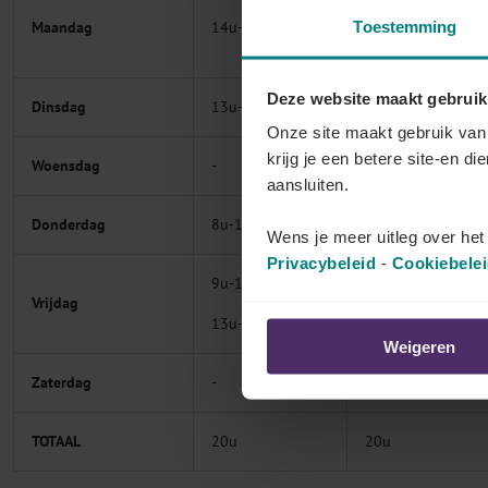
Maandag
14u-18u
-
Toestemming
Deze website maakt gebruik
Dinsdag
13u-18u
13u-18u
Onze site maakt gebruik van 
krijg je een betere site-en di
Woensdag
-
13u-18u
aansluiten.
Donderdag
8u-12u
8u-13u
Wens je meer uitleg over he
Privacybeleid
-
Cookiebele
9u-12u
Vrijdag
8u-13u
13u-17u
Weigeren
Zaterdag
-
-
TOTAAL
20u
20u