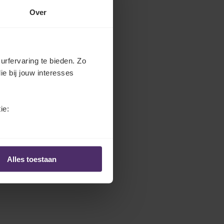
Over
urfervaring te bieden. Zo
ie bij jouw interesses
ie:
Alles toestaan