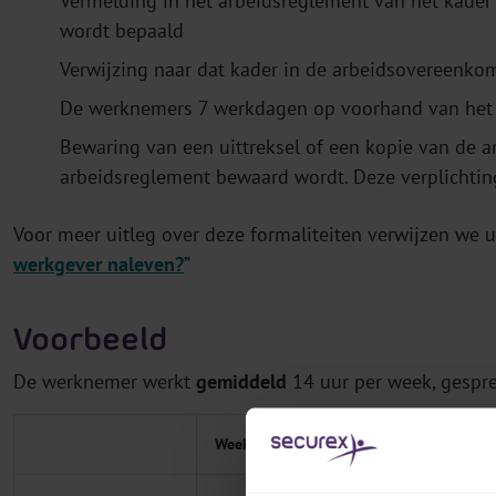
Vermelding in het arbeidsreglement van het kader 
wordt bepaald
Verwijzing naar dat kader in de arbeidsovereenko
De werknemers 7 werkdagen op voorhand van het t
Bewaring van een uittreksel of een kopie van de 
arbeidsreglement bewaard wordt. Deze verplichtin
Voor meer uitleg over deze formaliteiten verwijzen we u
werkgever naleven?
”
Voorbeeld
De werknemer werkt
gemiddeld
14 uur per week, gespre
Week 1
Week 2