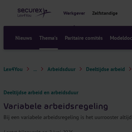
r
i
Werkgever
Zelfstandige
n
h
o
u
Nieuws
Thema's
Paritaire comités
Modeldo
d
Lex4You
...
Arbeidsduur
Deeltijdse arbeid
T
h
e
Deeltijdse arbeid en arbeidsduur
m
Variabele arbeidsregeling
a
'
Bij een variabele arbeidsregeling is het uurrooster altijd 
s