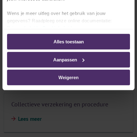
Kan de vrijwilliger aansprakelijk gesteld
Wens je meer uitleg over het gebruik van jouw
worden?
gegevens? Raadpleeg onze online documentatie:
Privacybeleid
-
Cookiebeleid
Lees meer
Alles toestaan
Aanpassen
Welke verzekeringen moeten afgesloten
worden?
Weigeren
Collectieve verzekering en procedure
Lees meer