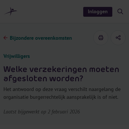
r
i
Inloggen
S
n
h
o
h
w
o
/
h
u
Bijzondere overeenkomsten
i
d
d
e
s
Vrijwilligers
e
a
r
Welke verzekeringen moeten
c
h
afgesloten worden?
Het antwoord op deze vraag verschilt naargelang de
organisatie burgerrechtelijk aansprakelijk is of niet.
Laatst bijgewerkt op 2 februari 2026