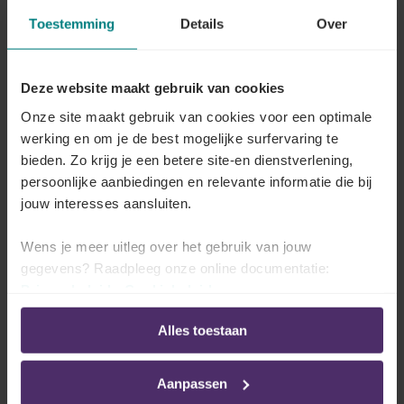
aanwezig kan zijn? Het antwoord is negatief:
Toestemming
Details
Over
alleen de werknemer kan hierover beslissen.
Deze website maakt gebruik van cookies
Afwezig als lid van een
Onze site maakt gebruik van cookies voor een optimale
werking en om je de best mogelijke surfervaring te
stembureau
bieden. Zo krijg je een betere site-en dienstverlening,
persoonlijke aanbiedingen en relevante informatie die bij
Het is mogelijk dat je werknemer is aangewezen als
jouw interesses aansluiten.
voorzitter, secretaris of bijzitter van een stembureau
of telbureau
. Hij is dan
afwezig
om aan deze
Wens je meer uitleg over het gebruik van jouw
wettelijke verplichting te voldoen, en jij kunt je hier
gegevens? Raadpleeg onze online documentatie:
niet tegen verzetten
.
Privacybeleid
-
Cookiebeleid
Voor sommige van deze afwezigheden kan je
Alles toestaan
werknemer
recht hebben op kort verzuim
, als hij:
Aanpassen
Bijzitter is in een hoofdstembureau of een enig