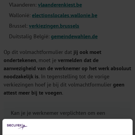
Vlaanderen:
vlaanderenkiest.be
Wallonië:
electionslocales.wallonie.be
Brussel:
verkiezingen.brussels
Duitstalig België:
gemeindewahlen.de
Op dit volmachtformulier dat
jij ook moet
ondertekenen
, moet je
vermelden dat de
aanwezigheid van de werknemer op het werk absoluut
noodzakelijk is
. In tegenstelling tot de vorige
verkiezingen hoef je bij dit volmachtformulier
geen
attest meer bij te voegen
.
Kan je je werknemer verplichten om een
volmacht te geven aan een kennis om in zijn
plaats te stemmen, zodat hij op het werk