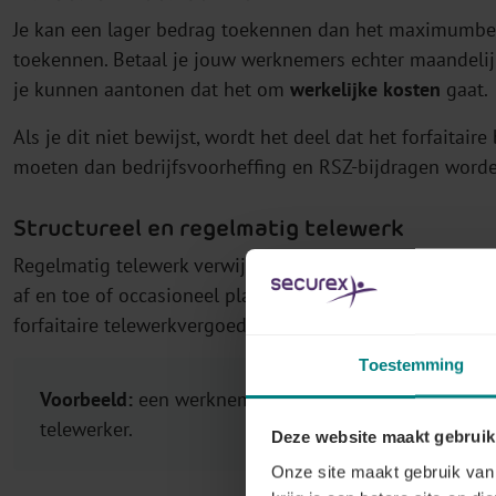
Je kan een lager bedrag toekennen dan het maximumbed
toekennen. Betaal je jouw werknemers echter maandelij
je kunnen aantonen dat het om
werkelijke kosten
gaat.
Als je dit niet bewijst, wordt het deel dat het forfaitair
moeten dan bedrijfsvoorheffing en RSZ-bijdragen worde
Structureel en regelmatig telewerk
Regelmatig telewerk verwijst naar werknemers die
regel
af en toe of occasioneel plaatsvindt, valt hier niet on
forfaitaire telewerkvergoeding.
Toestemming
Voorbeeld:
een werknemer die slechts drie uur per we
telewerker.
Deze website maakt gebruik
Onze site maakt gebruik van 