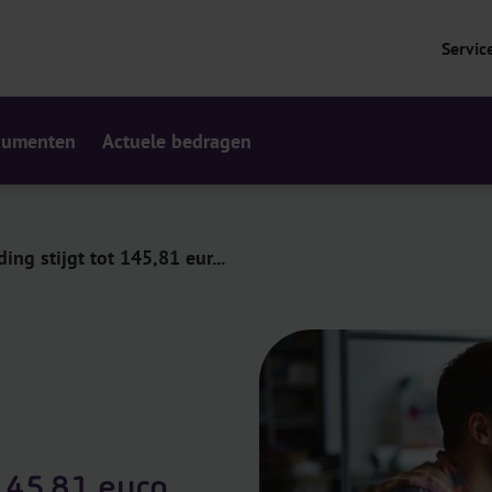
Servic
cumenten
Actuele bedragen
ng stijgt tot 145,81 eur...
145,81 euro