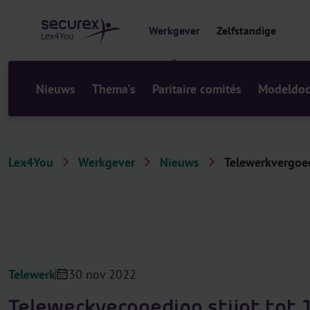
r
i
Werkgever
Zelfstandige
n
h
o
u
Nieuws
Thema's
Paritaire comités
Modeldo
d
Lex4You
Werkgever
Nieuws
Telewerkvergoedi
Telewerk
30 nov 2022
Telewerkvergoeding stijgt tot 