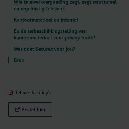
Wie telewerkvergoeding zegt, zegt structureel
l
en regelmatig telewerk
e
c
Kantoormateriaal en internet
t
En de terbeschikkingstelling van
o
kantoormateriaal voor privégebruik?
r
.
Wat doet Securex voor jou?
T
Bron
i
t
l
e
Telewerkpolicy's
Bestel hier