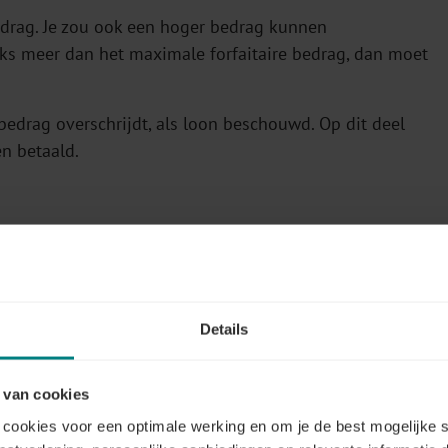
rag. Je zou ook een hoger bedrag kunnen
ks meer dan het maximale forfaitaire bedrag, dan moet
e bedrag overschrijdt, als loon beschouwd. Op dit deel
n betaald.
matig, veelvuldig, normaal thuis werken.
Thuiswerk dat
der en komt niet in aanmerking voor de toekenning van de
Details
ek thuiswerkt, is geen structurele en regelmatige
 van cookies
cookies voor een optimale werking en om je de best mogelijke s