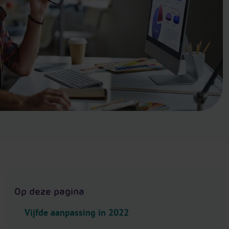
.
H
e
a
d
e
r
.
L
a
n
g
u
a
g
Op deze pagina
e
S
Vijfde aanpassing in 2022
e