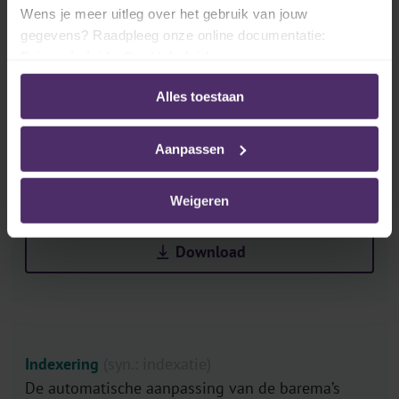
Wens je meer uitleg over het gebruik van jouw
gegevens? Raadpleeg onze online documentatie:
Privacybeleid
-
Cookiebeleid
Indexeringen en loonaanpassingen
Sectornieuws
Alles toestaan
Hoge inflatie
Aanpassen
Indexlist 2022 (v12.2)
Weigeren
Laatst bijgewerkt op 20 december 2022 - Excel-document
Download
Indexering
(syn.: indexatie)
De automatische aanpassing van de barema’s