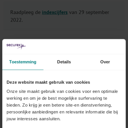
Raadpleeg de
indexcijfers
van 29 september
2022.
Indexprognoses: een blik
vooruit
Toestemming
Details
Over
Elke eerste dinsdag van de maand maakt het Federaal
Planbureau haar indexprognoses bekend. Op basis
Deze website maakt gebruik van cookies
van die cijfers berekenen wij wanneer je de volgende
Onze site maakt gebruik van cookies voor een optimale
indexatie in je sector mag verwachten. Deze
werking en om je de best mogelijke surfervaring te
prognoses worden dus iedere maand aangepast.
bieden. Zo krijg je een betere site-en dienstverlening,
persoonlijke aanbiedingen en relevante informatie die bij
Raadpleeg de
Indexprognoses
. Een nieuwe
jouw interesses aansluiten.
versie is binnenkort beschikbaar.