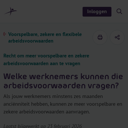
r
i
Inloggen
S
n
h
o
h
w
o
/
Voorspelbare, zekere en flexibele
h
u
i
arbeidsvoorwaarden
d
d
e
s
Recht om meer voorspelbare en zekere
e
a
arbeidsvoorwaarden aan te vragen
r
c
h
Welke werknemers kunnen die
arbeidsvoorwaarden vragen?
Als jouw werknemers minstens zes maanden
anciënniteit hebben, kunnen ze meer voorspelbare en
zekere arbeidsvoorwaarden aanvragen.
Laatst bijgewerkt op 23 februari 2026