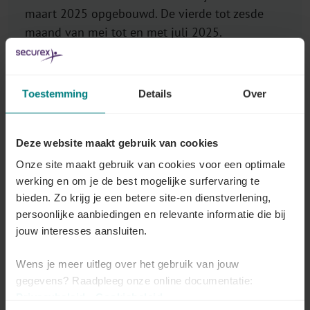
maart 2025 opgebouwd. De vierde tot zesde
maand van mei tot en met juli 2025.
Toestemming
Details
Over
Alle artikelen over Recht om meer
Deze website maakt gebruik van cookies
voorspelbare en zekere
Onze site maakt gebruik van cookies voor een optimale
arbeidsvoorwaarden aan te vragen
werking en om je de best mogelijke surfervaring te
bieden. Zo krijg je een betere site-en dienstverlening,
persoonlijke aanbiedingen en relevante informatie die bij
jouw interesses aansluiten.
Waarover gaat het?
Wens je meer uitleg over het gebruik van jouw
Lees meer
gegevens? Raadpleeg onze online documentatie:
Privacybeleid
-
Cookiebeleid