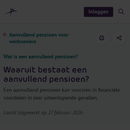
r
i
Inloggen
S
n
h
o
h
w
o
/
Aanvullend pensioen voor
h
u
i
werknemers
d
d
e
s
Wat is een aanvullend pensioen?
e
a
r
Waaruit bestaat een
c
h
aanvullend pensioen?
Een aanvullend pensioen kan voorzien in financiële
voordelen in zeer uiteenlopende gevallen.
Laatst bijgewerkt op 27 februari 2026