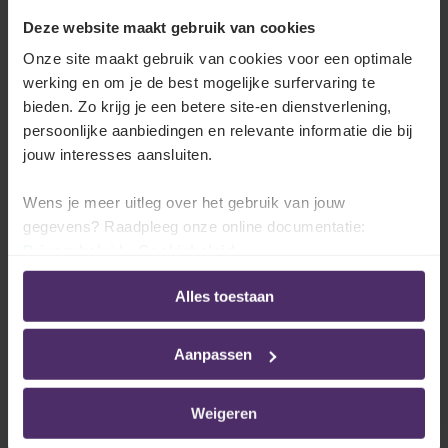
overeenkomen met 4,4% van de stortingen voor de
Deze website maakt gebruik van cookies
pensioentoezegging, heeft de inrichter dus de keuze
Onze site maakt gebruik van cookies voor een optimale
tussen betalen aan de fiscus of zorgen voor een extra
werking en om je de best mogelijke surfervaring te
dekking voor de werknemers.
bieden. Zo krijg je een betere site-en dienstverlening,
persoonlijke aanbiedingen en relevante informatie die bij
[1] Naast andere voorwaarden
jouw interesses aansluiten.
[2] Zie verder “Hoe worden de gestorte
Wens je meer uitleg over het gebruik van jouw
bijdragen behandeld op sociaal en fiscaal vlak?”
gegevens? Raadpleeg onze online documentatie:
Privacybeleid
-
Cookiebeleid
Alles toestaan
Aanpassen
Alle artikelen over Wat is een aanvullend
Weigeren
pensioen?