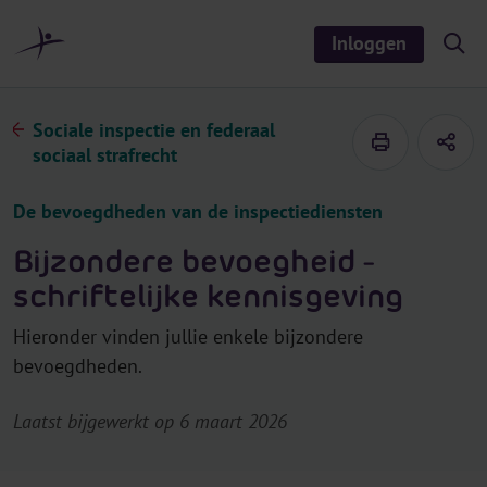
r
i
Inloggen
S
n
h
o
h
w
o
/
Sociale inspectie en federaal
h
u
i
sociaal strafrecht
d
d
e
s
De bevoegdheden van de inspectiediensten
e
a
r
Bijzondere bevoegheid -
c
h
schriftelijke kennisgeving
Hieronder vinden jullie enkele bijzondere
bevoegdheden.
Laatst bijgewerkt op 6 maart 2026