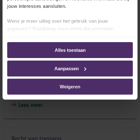
jouw interesses aansluiten.
Wens je meer uitleg over het gebruik van jouw
Welke plichten hebben de sociaal
gegevens? Raadpleeg onze online documentatie:
inspecteurs?
Privacybeleid
-
Cookiebeleid
Lees meer
Alles toestaan
Aanpassen
Welke bevoegdheden hebben de sociaal
Weigeren
inspecteurs?
Lees meer
Recht van toegang