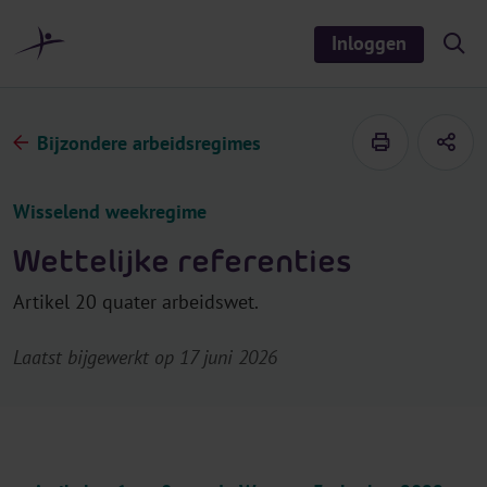
r
i
Inloggen
S
n
h
o
h
w
o
/
h
u
Bijzondere arbeidsregimes
i
d
d
e
s
Wisselend weekregime
e
a
r
Wettelijke referenties
c
h
Artikel 20 quater arbeidswet.
Laatst bijgewerkt op 17 juni 2026