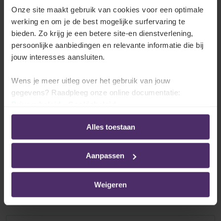
Lees meer
Onze site maakt gebruik van cookies voor een optimale
werking en om je de best mogelijke surfervaring te
bieden. Zo krijg je een betere site-en dienstverlening,
persoonlijke aanbiedingen en relevante informatie die bij
Bewaring van de aanvraag en de
jouw interesses aansluiten.
overeenkomst
Wens je meer uitleg over het gebruik van jouw
Lees meer
gegevens? Raadpleeg onze online documentatie:
Privacybeleid
-
Cookiebeleid
Alles toestaan
Ontslagbescherming en nadelige
behandeling
Aanpassen
Lees meer
Weigeren