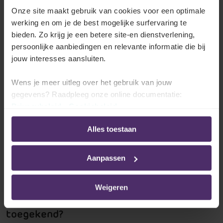
worden aan arbeiders. Dit voorschot moet bij
Onze site maakt gebruik van cookies voor een optimale
benadering overeenstemmen met het verschuldigde
werking en om je de best mogelijke surfervaring te
nettoloon.
bieden. Zo krijg je een betere site-en dienstverlening,
persoonlijke aanbiedingen en relevante informatie die bij
De tweede betaling is dan een definitieve betaling
jouw interesses aansluiten.
van het loon van de maand.
Wens je meer uitleg over het gebruik van jouw
Dit
voorschot voor arbeiders
dat
door de wet verplicht
gegevens? Raadpleeg onze online documentatie:
wordt, is
geen renteloze lening
. Er moet dus geen
Privacybeleid
-
Cookiebeleid
voordeel van alle aard gerekend worden.
Alles toestaan
Lees meer hierover in ons thema over verlonen
Aanpassen
Wat doet Securex voor jou?
Weigeren
Heb je in 2024 een voordelige lening
toegekend?