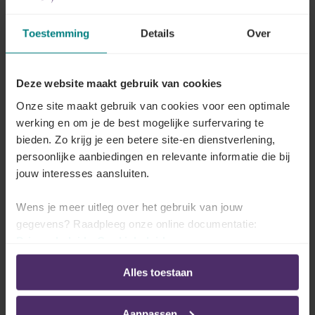
Welke procedure moet de
werkgever volgen?
Toestemming
Details
Over
Alle criteria en procedures alsook de identificatie van
het project waarop de premies betrekking hebben,
Deze website maakt gebruik van cookies
moeten worden bekendgemaakt binnen de
Onze site maakt gebruik van cookies voor een optimale
onderneming en moeten worden medegedeeld aan de
werking en om je de best mogelijke surfervaring te
minister van Economie.
bieden. Zo krijg je een betere site-en dienstverlening,
persoonlijke aanbiedingen en relevante informatie die bij
De werkgever moet de informatie mededelen op basis
jouw interesses aansluiten.
van een verklaring op eer en volgens het
presentatieschema van de dienst Competitiviteit van
Wens je meer uitleg over het gebruik van jouw
de
FOD Economie
(klik op 'Het formulier
gegevens? Raadpleeg onze online documentatie:
downloaden').
Privacybeleid
-
Cookiebeleid
De mededeling kan per post, fax of e-mail. De
Alles toestaan
gegevens van de dienst Competitiviteit vind je in het
formulier.
Aanpassen