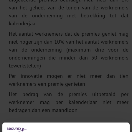
van het geheel van de lonen van de werknemers
van de onderneming met betrekking tot dat
kalenderjaar
Het aantal werknemers dat de premies geniet mag
niet hoger zijn dan 10% van het aantal werknemers
van de onderneming (maximum drie voor de
ondernemingen die minder dan 30 werknemers
tewerkstellen)
Per innovatie mogen er niet meer dan tien
werknemers een premie genieten
Het bedrag van de premies uitbetaald per
werknemer mag per kalenderjaar niet meer
bedragen dan een maandloon