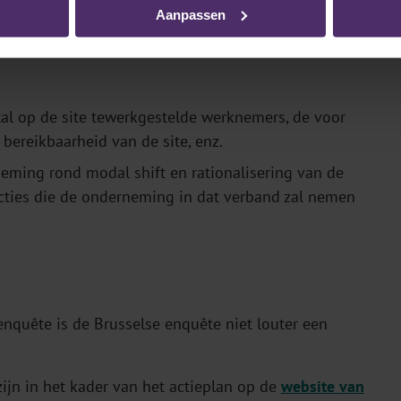
Aanpassen
al op de site tewerkgestelde werknemers, de voor
ereikbaarheid van de site, enz.
eming rond modal shift en rationalisering van de
cties die de onderneming in dat verband zal nemen
senquête is de Brusselse enquête niet louter een
zijn in het kader van het actieplan op de
website van