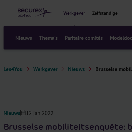
r
i
Werkgever
Zelfstandige
n
h
o
u
Nieuws
Thema's
Paritaire comités
Modeldo
d
Lex4You
Werkgever
Nieuws
Brusselse mobili
Nieuws
12 jan 2022
Brusselse mobiliteitsenquête: 