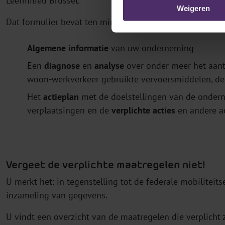
Leefmilieu Brussel.
Weigeren
Dat formulier bevat ten minste de volgende informatie:
Algemene informatie
van uw onderneming
Een
diagnose
en
analyse
over onder meer het aant
woon-werkverkeer gebruikte vervoersmiddelen, de b
Het
actieplan
met de doelstellingen van de ondern
verplaatsingen en de
verplichte acties
en andere a
Vergeet de verplichte maatregelen niet!
U merkt het: in tegenstelling tot de federale mobiliteit
inzameling van gegevens.
U vindt een overzicht van de maatregelen die verplicht 