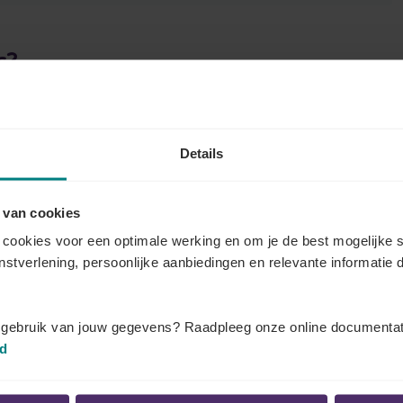
r?
emers op eenzelfde site
(gebouw en aanhorigheden)
i 2021
een BVP opstellen.
Details
d aan het Brussels Instituut voor Leefmilieu. U vindt
eu Brussel.
 van cookies
fde als de methode die wordt gebruikt om uit te
cookies voor een optimale werking en om je de best mogelijke s
et organiseren.
enstverlening, persoonlijke aanbiedingen en relevante informatie d
t gebruik van jouw gegevens? Raadpleeg onze online documentat
id
ulier
dat ter beschikking is op de website van