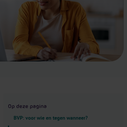
.
H
e
a
d
e
r
.
L
a
n
g
u
a
g
Op deze pagina
e
S
BVP: voor wie en tegen wanneer?
e