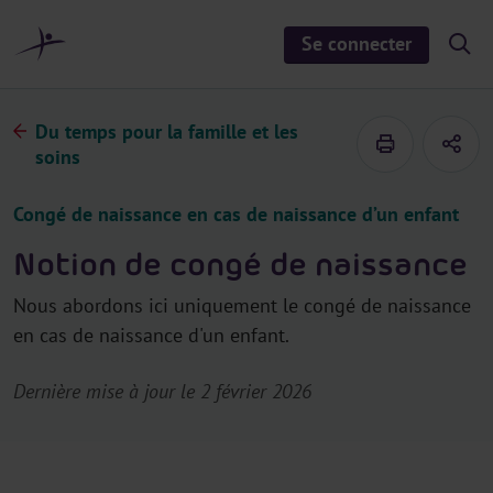
a
u
Se connecter
S
c
h
o
o
n
w
/
t
Du temps pour la famille et les
h
e
i
soins
d
n
e
u
s
Congé de naissance en cas de naissance d’un enfant
e
a
r
Notion de congé de naissance
c
h
Nous abordons ici uniquement le congé de naissance
en cas de naissance d'un enfant.
Dernière mise à jour le 2 février 2026