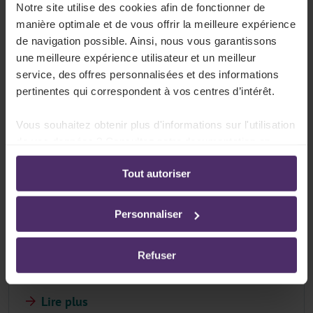
Notre site utilise des cookies afin de fonctionner de
manière optimale et de vous offrir la meilleure expérience
Qui a droit au congé de naissance ?
de navigation possible. Ainsi, nous vous garantissons
une meilleure expérience utilisateur et un meilleur
Lire plus
service, des offres personnalisées et des informations
pertinentes qui correspondent à vos centres d’intérêt.
Vous souhaitez obtenir plus d'informations sur l'utilisation
Quelle est la durée du congé de naissance ?
de vos données ? Consultez notre documentation en
ligne:
Tout autoriser
Lire plus
Politique de confidentialité
-
Politique en matière
d’utilisation des cookies
Personnaliser
Durée du congé de naissance pour les
Refuser
travailleurs à temps partiel
Lire plus