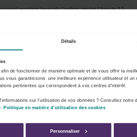
arental pendant lesquels l'enfant atteint l'âge de 12
2 ans pendant la première période de congé parental.
mesure où lorsqu'il en fera la demande, l'enfant aura
re si le travailleur avait demandé 4 mois consécutifs,
Détails
rental.
ies
 peut être dépassée
que lorsque l’employeur fait usage
s afin de fonctionner de manière optimale et de vous offrir la mei
ous vous garantissons une meilleure expérience utilisateur et un 
tions pertinentes qui correspondent à vos centres d’intérêt.
ossible depuis le 1er juillet 2025.
Loi-programme du
'informations sur l'utilisation de vos données ? Consultez notre 
ais bénéficier à la f
ois du congé parental d'accueil
-
Politique en matière d’utilisation des cookies
gé parental classique (pour la prise en charge à plus
ier 2019.
Personnaliser