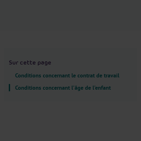
.
H
e
a
d
e
r
.
Sur cette page
L
a
Conditions concernant le contrat de travail
n
Conditions concernant l'âge de l'enfant
g
u
a
g
e
S
e