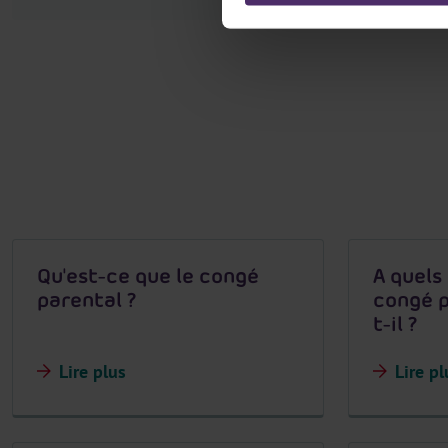
Qu'est-ce que le congé
A quels 
parental ?
congé p
t-il ?
Lire plus
Lire pl