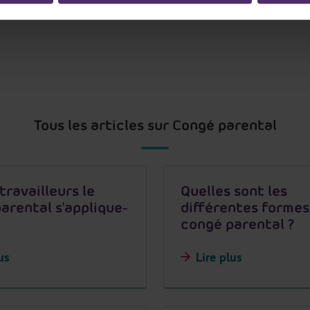
Tous les articles sur Congé parental
travailleurs le
Quelles sont les
arental s'applique-
différentes formes
congé parental ?
us
Lire plus