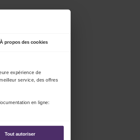
À propos des cookies
lleure expérience de
meilleur service, des offres
documentation en ligne:
Tout autoriser