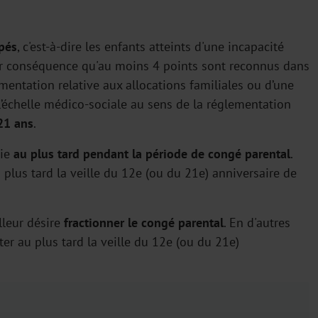
pés
, c'est-à-dire les enfants atteints d'une incapacité
ur conséquence qu'au moins 4 points sont reconnus dans
lementation relative aux allocations familiales ou d’une
 l’échelle médico-sociale au sens de la réglementation
21 ans
.
lie
au plus tard pendant la période de congé parental
.
plus tard la veille du 12e (ou du 21e) anniversaire de
lleur désire
fractionner le congé parental
. En d'autres
ter au plus tard la veille du 12e (ou du 21e)