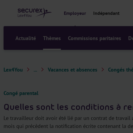
a
u
Employeur
Indépendant
c
o
n
t
Actualité
Thèmes
Commissions paritaires
D
e
n
u
Lex4You
...
Vacances et absences
Congés th
T
h
è
Congé parental
m
Quelles sont les conditions à rem
e
s
Le travailleur doit avoir été lié par un contrat de trav
mois qui précèdent la notification écrite contenant la d