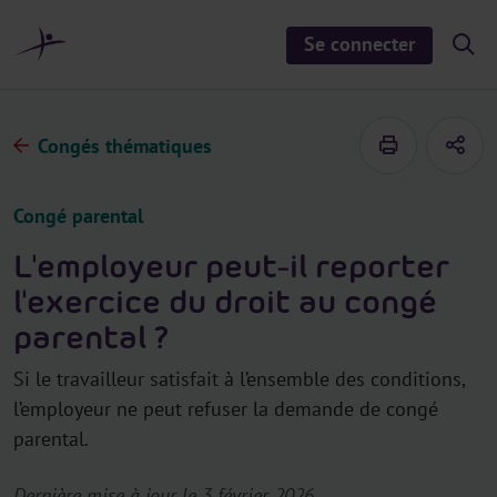
a
u
Se connecter
S
c
h
o
o
n
w
/
t
h
Congés thématiques
e
i
d
n
e
u
s
Congé parental
e
a
r
L'employeur peut-il reporter
c
h
l'exercice du droit au congé
parental ?
Si le travailleur satisfait à l’ensemble des conditions,
l’employeur ne peut refuser la demande de congé
parental.
Dernière mise à jour le 3 février 2026