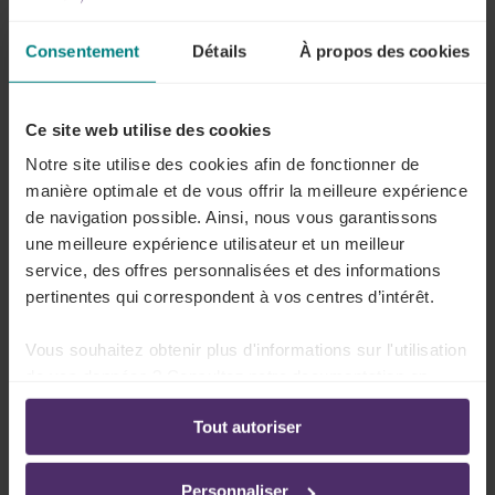
Lire plus
Consentement
Détails
À propos des cookies
Ce site web utilise des cookies
Le congé parental est-il un droit pour le
Notre site utilise des cookies afin de fonctionner de
travailleur ?
manière optimale et de vous offrir la meilleure expérience
de navigation possible. Ainsi, nous vous garantissons
Lire plus
une meilleure expérience utilisateur et un meilleur
service, des offres personnalisées et des informations
pertinentes qui correspondent à vos centres d’intérêt.
Comment le travailleur doit-il introduire sa
Vous souhaitez obtenir plus d'informations sur l'utilisation
demande auprès de l'employeur ?
de vos données ? Consultez notre documentation en
ligne:
Lire plus
Tout autoriser
Politique de confidentialité
-
Politique en matière
d’utilisation des cookies
Personnaliser