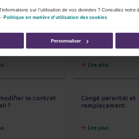
'informations sur l'utilisation de vos données ? Consultez notre 
-
Politique en matière d’utilisation des cookies
é parental est-il
Comment le travail
 pour le travailleur
doit-il introduire s
Personnaliser
demande auprès d
l'employeur ?
us
Lire plus
 modifier le contrat
Congé parental et
il ?
remplacement
us
Lire plus