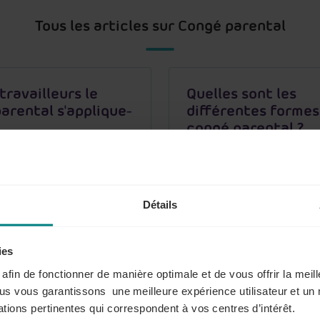
Tous les articles sur Congé parental
travailleurs le
Quelles sont les
arental s'applique-
différentes formes
congé parental ?
us
Lire plus
Détails
on des prestations
Réduction des pre
ies
il d'1/5
de travail d'1/10
s afin de fonctionner de manière optimale et de vous offrir la mei
ous vous garantissons une meilleure expérience utilisateur et un 
us
Lire plus
tions pertinentes qui correspondent à vos centres d’intérêt.