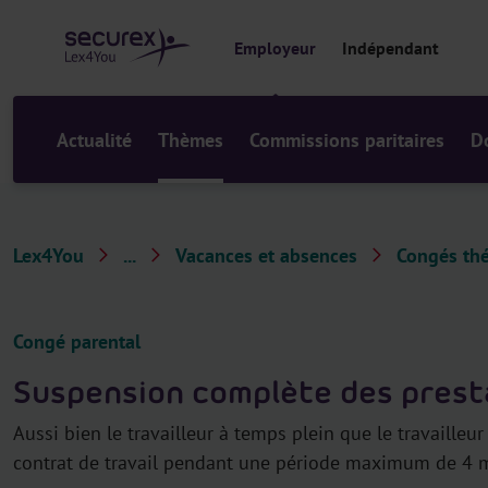
a
u
Employeur
Indépendant
c
o
n
t
Actualité
Thèmes
Commissions paritaires
D
e
n
u
Lex4You
...
Vacances et absences
Congés th
T
h
è
Congé parental
m
Suspension complète des presta
e
s
Aussi bien le travailleur à temps plein que le travaill
contrat de travail pendant une période maximum de 4 