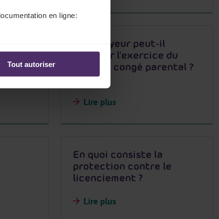
documentation en ligne:
leur
L'employeur peut-il
a
reporter l'exercice du
Tout autoriser
e
droit au congé parental ?
Lire plus
En quoi consiste la
protection contre le
licenciement ?
Lire plus