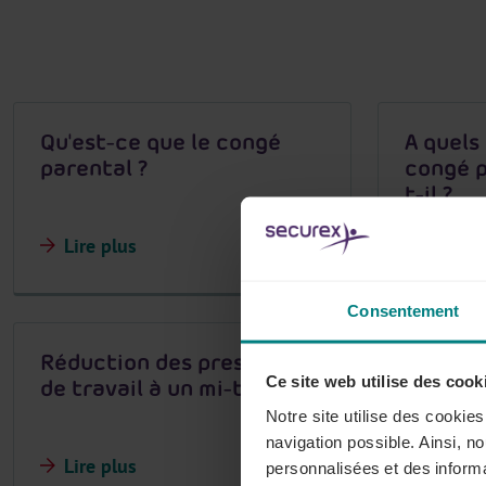
Qu'est-ce que le congé
A quels 
parental ?
congé p
t-il ?
Lire plus
Lire pl
Consentement
Réduction des prestations
Réducti
Ce site web utilise des cook
de travail à un mi-temps
de trava
Notre site utilise des cookie
navigation possible. Ainsi, n
Lire plus
Lire pl
personnalisées et des informa