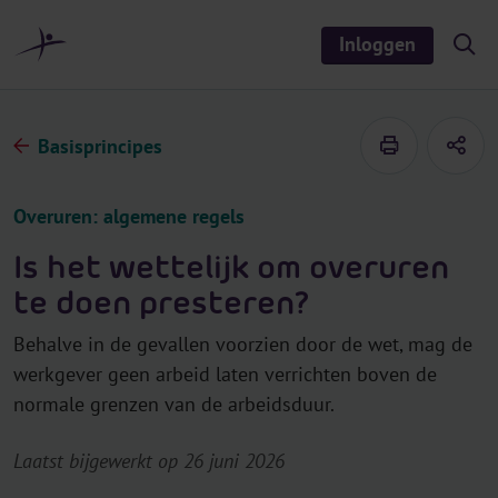
r
i
Inloggen
S
n
h
o
h
w
o
/
h
u
Basisprincipes
i
d
d
e
s
Overuren: algemene regels
e
a
r
Is het wettelijk om overuren
c
h
te doen presteren?
Behalve in de gevallen voorzien door de wet, mag de
werkgever geen arbeid laten verrichten boven de
normale grenzen van de arbeidsduur.
Laatst bijgewerkt op 26 juni 2026