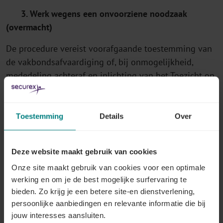
3. Werk wegens een onvoorziene noodzaak
(overmacht)
De procedure vereist voorafgaande toestemming van
de vakbondsafvaardiging of, bij onmogelijkheid,
mededeling achteraf en inlichting van het Toezicht op
de sociale wetten.
4. Werkzaamheden van transport, laden en lossen
Toestemming
Details
Over
(KB nodig)
De voorafgaande procedure die moet worden
Deze website maakt gebruik van cookies
nageleefd is vastgelegd in de bij koninklijk besluit
Onze site maakt gebruik van cookies voor een optimale
vastgestelde voorwaarden.
werking en om je de best mogelijke surfervaring te
bieden. Zo krijg je een betere site-en dienstverlening,
5. Werken waarvan de uitvoeringstijd onzeker
persoonlijke aanbiedingen en relevante informatie die bij
is/goederen die zeer snel kunnen bederven
(KB
jouw interesses aansluiten.
nodig)