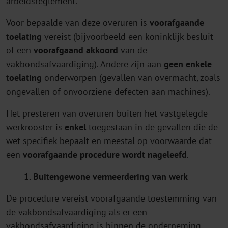
arbeidsreglement.
Voor bepaalde van deze overuren is
voorafgaande
toelating
vereist (bijvoorbeeld een koninklijk besluit
of een
voorafgaand akkoord
van de
vakbondsafvaardiging). Andere zijn aan
geen enkele
toelating
onderworpen (gevallen van overmacht, zoals
ongevallen of onvoorziene defecten aan machines).
Het presteren van overuren buiten het vastgelegde
werkrooster is
enkel
toegestaan in de gevallen die de
wet specifiek bepaalt en meestal op voorwaarde dat
een
voorafgaande procedure wordt nageleefd
.
1. Buitengewone vermeerdering van werk
De procedure vereist voorafgaande toestemming van
de vakbondsafvaardiging als er een
vakbondsafvaardiging is binnen de onderneming,