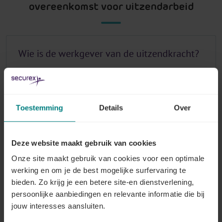
overeenkomst voor uitzendarbeid
Wie is de werkgever van de uitzendkracht?
Lees meer
Toestemming
Details
Over
Hoe komt de arbeidsovereenkomst voor
uitzendarbeid tot stand?
Deze website maakt gebruik van cookies
Onze site maakt gebruik van cookies voor een optimale
Lees meer
werking en om je de best mogelijke surfervaring te
bieden. Zo krijg je een betere site-en dienstverlening,
persoonlijke aanbiedingen en relevante informatie die bij
jouw interesses aansluiten.
Wat zijn de kenmerken van de