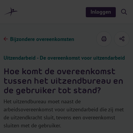
r
i
Inloggen
S
n
h
o
h
w
o
/
h
u
Bijzondere overeenkomsten
i
d
d
e
s
Uitzendarbeid - De overeenkomst voor uitzendarbeid
e
a
r
Hoe komt de overeenkomst
c
h
tussen het uitzendbureau en
de gebruiker tot stand?
Het uitzendbureau moet naast de
arbeidsovereenkomst voor uitzendarbeid die zij met
de uitzendkracht sluit, tevens een overeenkomst
sluiten met de gebruiker.