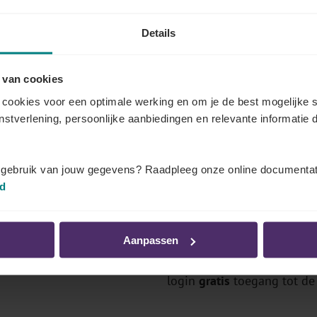
Details
 van cookies
 documenten dat u kunt bekijken
cookies voor een optimale werking en om je de best mogelijke s
enstverlening, persoonlijke aanbiedingen en relevante informatie d
eer weten over de bedragen en regelgeving in uw secto
van Securex Sociaal Secretariaat (gratis), als abonnee of v
t gebruik van jouw gegevens? Raadpleeg onze online documentat
id
Comités?
Log in als abonnee
Aanpassen
's, premies
Bent u
klant van Securex So
login
gratis
toegang tot de 