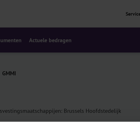
Servic
cumenten
Actuele bedragen
GMMI
isvestingsmaatschappijen: Brussels Hoofdstedelijk