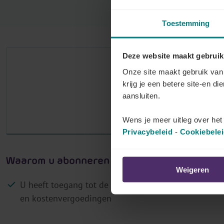
r
Toestemming
j
o
u
Deze website maakt gebruik
w
Het aantal
Onze site maakt gebruik van 
p
krijg je een betere site-en di
a
aansluiten.
M
r
Log in als klant 
Wens je meer uitleg over he
i
Privacybeleid
-
Cookiebele
t
a
Waarom u abonneren op Lex4You Paritaire 
i
Weigeren
r
U heeft toegang tot de
actuele bedragen
van barema
c
en kostenvergoedingen
o
m