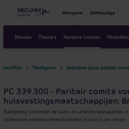
r
i
Werkgever
Zelfstandige
n
h
o
u
Nieuws
Thema's
Paritaire comités
Modeldo
d
Lex4You
Werkgever
Selecteer jouw paritair comi
PC 339.300 - Paritair comité vo
huisvestingsmaatschappijen: B
Raadpleeg hieronder de loon- en arbeidsvoorwaarden in 
collectieve arbeidsovereenkomsten (cao’s) in uw sector.