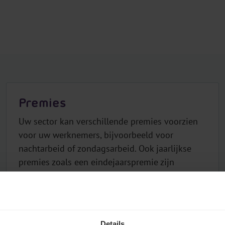
Premies
Uw sector kan verschillende premies voorzien
voor uw werknemers, bijvoorbeeld voor
nachtarbeid of zondagsarbeid. Ook jaarlijkse
premies zoals een eindejaarspremie zijn
mogelijk. De hier genoemde premies zijn steeds
brutobedragen, onderworpen aan RSZ.
Alles over dit onderwerp
Details