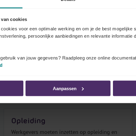
 van cookies
Arbeidsduur
cookies voor een optimale werking en om je de best mogelijke s
enstverlening, persoonlijke aanbiedingen en relevante informatie d
De nationale regelgeving voorziet grenzen op
de dagelijkse en wekelijke arbeidsduur. Uw
sector kan daar afwijkingen op voorzien, die u
t gebruik van jouw gegevens? Raadpleeg onze online documentat
meer of minder flexibiliteit geven.
id
Alles over dit onderwerp
Aanpassen
Opleiding
Werkgevers moeten inzetten op opleiding en