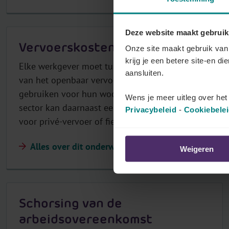
Deze website maakt gebruik
Vervoerskosten
Onze site maakt gebruik van 
krijg je een betere site-en di
Elke werkgever moet tussenkomen in de kosten
aansluiten.
van het openbaar vervoer dat werknemers
gebruiken voor hun woon-werkverkeer. De
Wens je meer uitleg over he
sector kan daarnaast een vergoeding opleggen
Privacybeleid
-
Cookiebele
voor privé-vervoer of fietsgebruik.
Alles over dit onderwerp
Weigeren
Schorsing van de
arbeidsovereenkomst