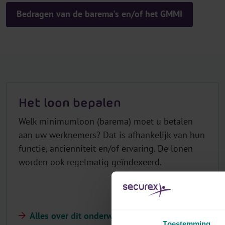
Bedragen van de barema's en/of het GMMI
Het loon bepalen
Welk minimumloon (barema) moet u betalen
aan uw werknemers? Dat is afhankelijk van hun
functie, anciënniteit en/of ervaring. De lonen
worden ook regelmatig geïndexeerd.
Alles over dit onderwerp
Toestemming