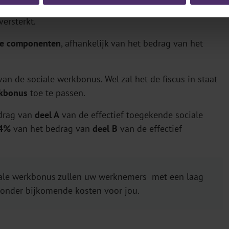
de structurele vermindering. Daartoe wordt de fiscale
ersterkt.
e componenten
, afhankelijk van het bedrag van het
n de sociale werkbonus. Wel zal het de fiscus in staat
rkbonus
toe te passen.
drag van
deel A
van de effectief toegekende sociale
54%
van het bedrag van
deel B
van de effectief
scale werkbonus zullen uw werknemers met een laag
onder bijkomende kosten voor jou.