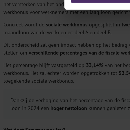
het versterken van het onderdeel 'zeer lage lonen' van 
werkbonus voor werknemers met een laag loon gericht v
Concreet wordt de
sociale werkbonus
opgesplitst in
twe
maandloon van de werknemer: deel A en deel B.
Dit onderscheid zal geen impact hebben op het bedrag va
stellen om
verschillende percentages van de fiscale we
Het percentage blijft vastgesteld op
33,14%
van het be
werkbonus. Het zal echter worden opgetrokken tot
52,
toegekende sociale werkbonus.
Dankzij de verhoging van het percentage van de fi
loon in 2024 een
hoger nettoloon
kunnen genieten z
Wat doet Securex voor jou?