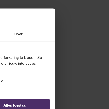
Over
urfervaring te bieden. Zo
ie bij jouw interesses
ie:
Alles toestaan