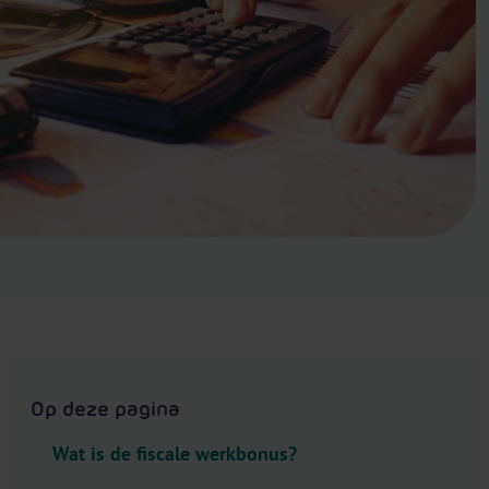
.
H
e
a
d
e
r
.
L
a
n
g
u
a
g
Op deze pagina
e
S
Wat is de fiscale werkbonus?
e