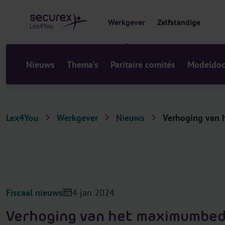
r
i
Werkgever
Zelfstandige
n
h
o
u
Nieuws
Thema's
Paritaire comités
Modeldo
d
Lex4You
Werkgever
Nieuws
Verhoging van 
Fiscaal nieuws
4 jan 2024
Verhoging van het maximumbed