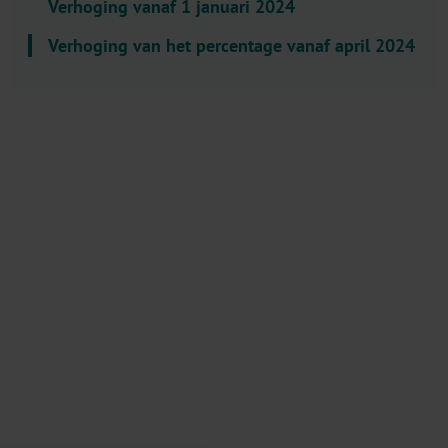
Verhoging vanaf 1 januari 2024
l
e
Verhoging van het percentage vanaf april 2024
c
t
o
r
.
T
i
t
l
e