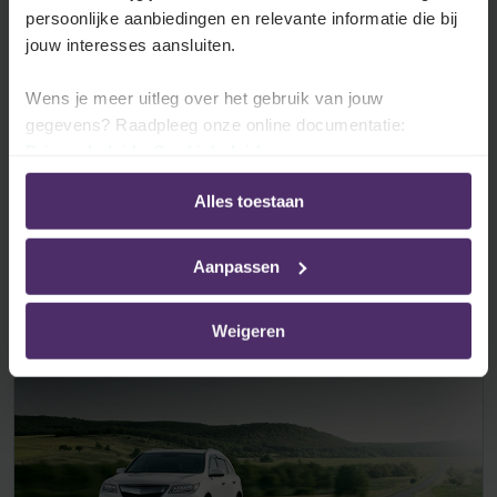
persoonlijke aanbiedingen en relevante informatie die bij
jouw interesses aansluiten.
Wens je meer uitleg over het gebruik van jouw
gegevens? Raadpleeg onze online documentatie:
Privacybeleid
-
Cookiebeleid
Lex4You
29 jul. 2026
Alles toestaan
Wet personenbelasting wijzigt fiscaal
landschap
Aanpassen
Lees meer
Weigeren