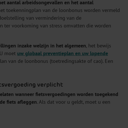
et aantal arbeidsongevallen en het aantal
et toekenningplan van de loonbonus worden vermeld
 doelstelling van vermindering van de
en ter voorkoming van stress omvatten die worden
ellingen inzake welzijn in het algemeen
, het bewijs
. U moet
uw globaal preventieplan en uw lopende
an van de loonbonus (toetredingsakte of cao). Een
etsvergoeding verplicht
gelaten wanneer fietsvergoedingen worden toegekend
e fiets afleggen
. Als dat voor u geldt, moet u een