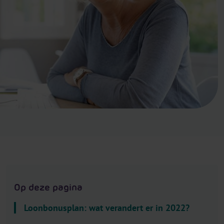
.
H
e
a
d
e
r
.
L
a
n
g
u
a
g
Op deze pagina
e
S
Loonbonusplan: wat verandert er in 2022?
e