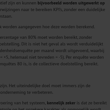
tief zijn en kunnen
bijvoorbeeld worden uitgewerkt op
rwijzingen naar te bereiken KPI’s, zonder een duidelijke
estaan.
jk worden aangegeven hoe deze worden berekend.
spercentage van 80% moet worden bereikt, zonder
elstelling. Dit is niet het geval als wordt verduidelijkt
redenheidsenquête per maand wordt uitgevoerd, waarbij
= +5, helemaal niet tevreden = -5). Per enquête worden
uêtes 80 is, is de collectieve doelstelling bereikt.
ijn. Het uiteindelijke doel moet immers zijn de
 onderneming te verbeteren.
voering van het systeem,
kennelijk zeker
is dat ze bereikt
ntrole op het onzekere karakter als onmogelijk wordt