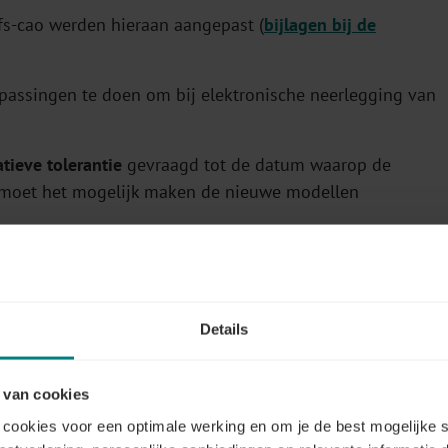
fs-cao werden hieraan aangepast (
bijlagen bij de
assingen te doen om bij elektronische neerlegging van
tieve tolerantie
gevraagd tot de datum waarop de
t moet het mogelijk maken de nieuwe modellen
n en tips over te halen
Details
 van cookies
araan de doelstellingen waarvan de verwezenlijking kan
cookies voor een optimale werking en om je de best mogelijke s
rdelen moeten voldoen