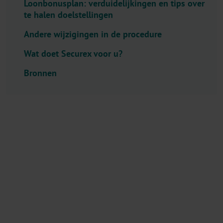
Loonbonusplan: verduidelijkingen en tips over
l
te halen doelstellingen
e
c
Andere wijzigingen in de procedure
t
Wat doet Securex voor u?
o
r
Bronnen
.
T
i
t
l
e