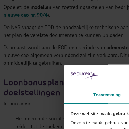
Opgelet: de
modellen
van toetredingsakte en van bedrij
nieuwe cao nr. 90/4
).
De NAR vraagt de FOD de noodzakelijke technische aanp
het plan de vereiste documenten te kunnen uploaden.
Daarnaast wordt aan de FOD een periode van
administra
nieuwe cao algemeen verbindend zal zijn verklaard. Di
onmiddellijk te gebruiken.
Loonbonusplan: verduidelijkinge
doelstellingen
Toestemming
In hun advies:
Deze website maakt gebruik
Herinneren de sociale partners aan de criteria wa
Onze site maakt gebruik van 
leiden tot de toekenning van niet-recurrente voo