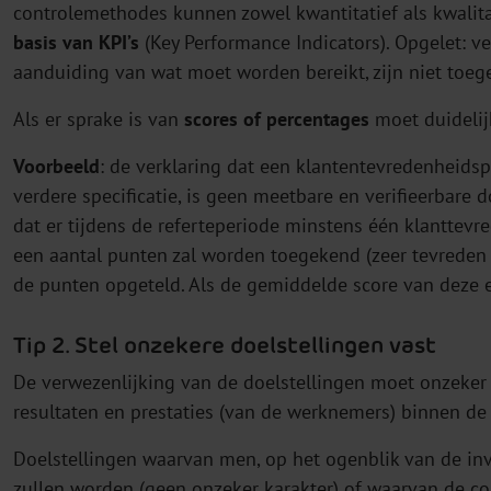
controlemethodes kunnen zowel kwantitatief als kwalita
basis van KPI’s
(Key Performance Indicators). Opgelet: ve
aanduiding van wat moet worden bereikt, zijn niet toeg
Als er sprake is van
scores of percentages
moet duideli
Voorbeeld
: de verklaring dat een klantentevredenheid
verdere specificatie, is geen meetbare en verifieerbare do
dat er tijdens de referteperiode minstens één klanttev
een aantal punten zal worden toegekend (zeer tevreden 
de punten opgeteld. Als de gemiddelde score van deze enq
Tip 2. Stel onzekere doelstellingen vast
De verwezenlijking van de doelstellingen moet onzeker z
resultaten en prestaties (van de werknemers) binnen de
Doelstellingen waarvan men, op het ogenblik van de in
zullen worden (geen onzeker karakter) of waarvan de co