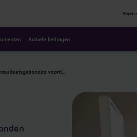
Servic
cumenten
Actuele bedragen
 resultaatsgebonden voord...
bonden