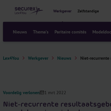
r
i
Werkgever
Zelfstandige
n
h
o
u
Nieuws
Thema's
Paritaire comités
Modeldo
d
Lex4You
Werkgever
Nieuws
Niet-recurrente
Voordelig verlonen
1 mrt 2022
Niet-recurrente resultaatsge