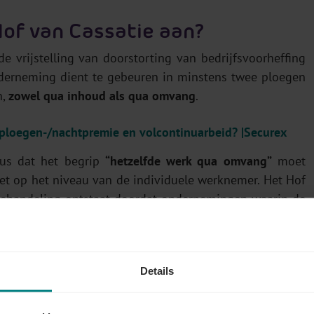
Hof van Cassatie aan?
vrijstelling van doorstorting van bedrijfsvoorheffing
nderneming dient te gebeuren in minstens twee ploegen
n,
zowel qua inhoud als qua omvang
.
 ploegen-/nachtpremie en volcontinuarbeid? |Securex
cus dat het begrip
“hetzelfde werk qua omvang”
moet
et op het niveau van de individuele werknemer. Het Hof
n behandeling ontstaat doordat ondernemingen waarin de
piek- en daluren
, uitgesloten worden van de vrijstelling.
Details
rk qua “inhoud” en “omvang” betekenen.
Hier zal dus
egeven worden. Bij de pechverhelpers bijvoorbeeld