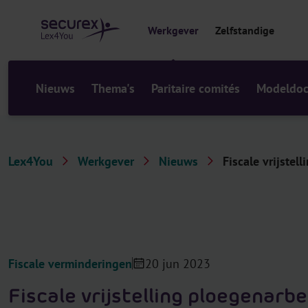
r
i
Werkgever
Zelfstandige
n
h
o
u
Nieuws
Thema's
Paritaire comités
Modeldo
d
Lex4You
Werkgever
Nieuws
Fiscale vrijstel
Fiscale verminderingen
20 jun 2023
Fiscale vrijstelling ploegenarbe