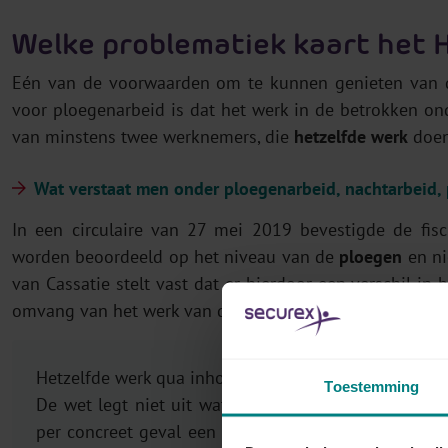
Welke problematiek kaart het 
Eén van de
voorwaarden om te kunnen genieten van de 
voor ploegenarbeid is dat het werk in de betrokken o
van minstens twee werknemers, die
hetzelfde werk
doe
Wat verstaat men onder ploegenarbeid, nachtarbeid,
In een circulaire van 27 mei 2019 bevestigde de fis
worden beoordeeld op het niveau van de
ploegen
en ni
van Cassatie stelt vast dat er hierdoor een verschil i
omvang van het werk van de ploegen
varieert volgens 
Hetzelfde werk qua inhoud en omvang :
Toestemming
De wet legt niet uit wat de
begrippen hetzelfde we
per concreet geval een
eigen invulling
moeten aan g