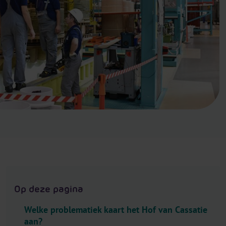
.
H
e
a
d
e
r
.
L
a
n
g
u
a
g
Op deze pagina
e
S
Welke problematiek kaart het Hof van Cassatie
e
aan?