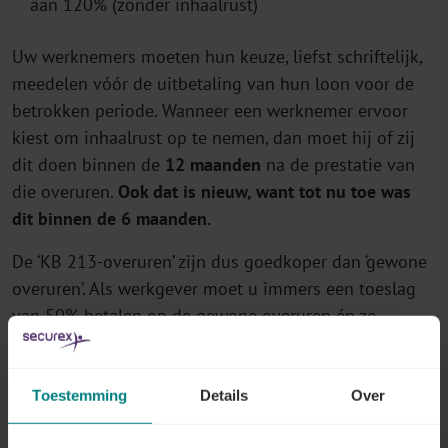
aan 120% (zonder inhaalrust)
Uw werknemers moeten hun keuze, liefst schriftelijk,
meedelen vóór de uitbetaling van hun loon voor de
betrokken periode. Wanneer een werknemer ervoor
kiest om inhaalrust op te nemen, dan moet hij of zij
dit doen binnen de
12 maanden
na de prestatie van
die overuren.
Ook dat is nieuw, want tot nu toe was
dit binnen de 6 maanden.
De ‘KB 213-overuren’ zijn dus goedkoper dan ‘gewone
overuren’. Als werkgever moet u immers een toeslag
van 50% betalen op de gewone overuren én ze
bovendien laten inhalen (inhaalrust wordt betaald aan
100%).
Toestemming
Details
Over
KB 213 Overuren