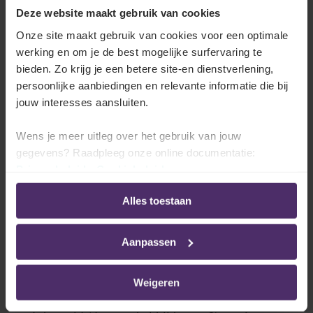
Deze website maakt gebruik van cookies
Keuze 1: inhaalrust
Onze site maakt gebruik van cookies voor een optimale
werking en om je de best mogelijke surfervaring te
Overloontoeslag?
Geen overloontoeslag
bieden. Zo krijg je een betere site-en dienstverlening,
persoonlijke aanbiedingen en relevante informatie die bij
Inhaalrust?
Ja.
Op het moment dat de werknemer de inhaa
jouw interesses aansluiten.
Wens je meer uitleg over het gebruik van jouw
* Opgelet, er zijn ook mogelijkheden om ‘gewone’
gegevens? Raadpleeg onze online documentatie:
overuren uit te betalen, vb. met de vrijwillige overuren
Privacybeleid
-
Cookiebeleid
of de netto-overuren in de cruciale sectoren. In die
gevallen betaalt u ofwel uit aan 150% of aan 100%.
Alles toestaan
Zie ook verder ‘
Nood aan nog meer overuren?
’ .
Aanpassen
Fiscaal gunstregime: vermindering
bedrijfsvoorheffing
Weigeren
Voor 130 overuren waarvoor de toeslag van 20%