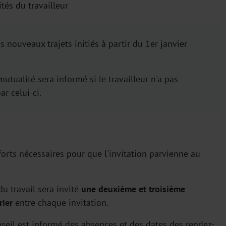
ités du travailleur
 nouveaux trajets initiés à partir du 1er janvier
utualité sera informé si le travailleur n'a pas
ar celui-ci.
forts nécessaires pour que l'invitation parvienne au
u travail sera invité
une deuxième et troisième
rier
entre chaque invitation.
nseil est informé des absences et des dates des rendez-