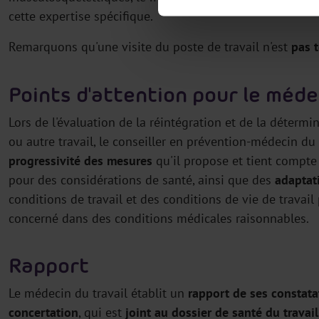
cette expertise spécifique.
Remarquons qu'une visite du poste de travail n'est
pas 
Points d'attention pour le méde
Lors de l'évaluation de la réintégration et de la déterm
ou autre travail, le conseiller en prévention-médecin du 
progressivité des mesures
qu'il propose et tient compt
pour des considérations de santé, ainsi que des
adaptat
conditions de travail et des conditions de vie de travail
concerné dans des conditions médicales raisonnables.
Rapport
Le médecin du travail établit un
rapport de ses constata
concertation
, qui est
joint au
dossier de santé du travail