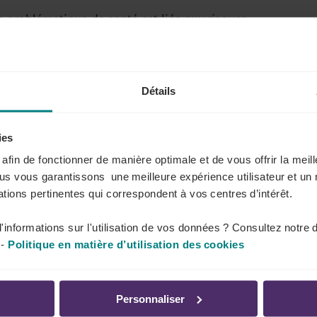
a problématique de santé est liée aux risques
osquelettiques;
ssite de la réintégration, comme le Coordinateur Retour
casemanager, un expert (du travail) des services et
Détails
leurs partenaires, notamment en ce qui concerne les
 de travail et/ou d'accompagnement;
ies
de promouvoir la recherche de possibilités concrètes de
s afin de fonctionner de manière optimale et de vous offrir la mei
ous vous garantissons une meilleure expérience utilisateur et un 
tions pertinentes qui correspondent à vos centres d’intérêt.
'informations sur l'utilisation de vos données ? Consultez notre 
oste de travail ou l'environnement de travail du
-
Politique en matière d’utilisation des cookies
n
de ce poste de travail.
sociaux au travail ou à des troubles
Personnaliser
re assister par un conseiller en prévention possédant