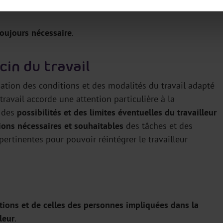
toujours nécessaire
.
cin du travail
ination des conditions et des modalités du travail adapté
travail accorde une attention particulière à la
e des
possibilités et des limites éventuelles du travailleur
ions nécessaires et souhaitables
des tâches et des
 pertinentes pour pouvoir réintégrer le travailleur
tions et de celles des personnes impliquées dans la
leur
.