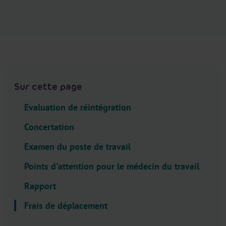
.
H
e
a
d
e
r
Sur cette page
.
L
Evaluation de réintégration
a
Concertation
n
g
Examen du poste de travail
u
Points d'attention pour le médecin du travail
a
g
Rapport
e
Frais de déplacement
S
e