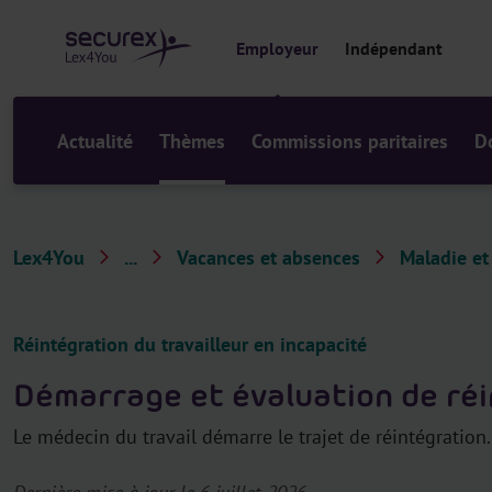
a
u
Employeur
Indépendant
c
o
n
t
Actualité
Thèmes
Commissions paritaires
D
e
n
u
Lex4You
...
Vacances et absences
Maladie et
T
h
è
Réintégration du travailleur en incapacité
m
Démarrage et évaluation de ré
e
s
Le médecin du travail démarre le trajet de réintégration.