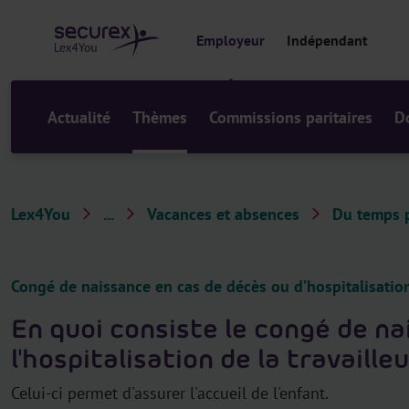
a
u
Employeur
Indépendant
c
o
n
t
Actualité
Thèmes
Commissions paritaires
D
e
n
u
Lex4You
...
Vacances et absences
Du temps p
T
h
è
Congé de naissance en cas de décès ou d’hospitalisatio
m
En quoi consiste le congé de na
e
l'hospitalisation de la travaille
s
Celui-ci permet d'assurer l'accueil de l'enfant.