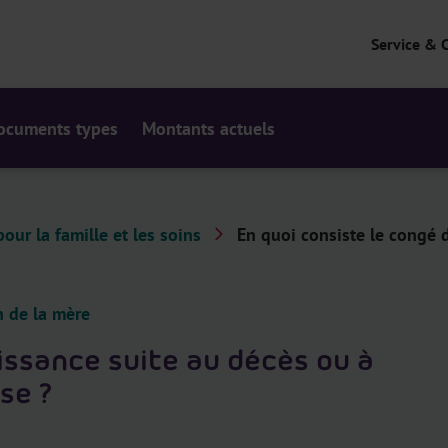
Service & 
ocuments types
Montants actuels
our la famille et les soins
En quoi consiste le congé d
n de la mère
issance suite au décès ou à
use ?