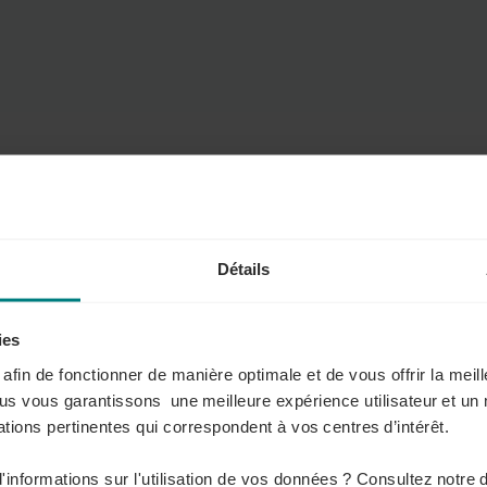
 ou le coparent peut, à sa demande, bénéficier d'un
nt. L'employeur ne peut s'opposer à cette demande sous
tive.
Détails
ies
s afin de fonctionner de manière optimale et de vous offrir la mei
ous vous garantissons une meilleure expérience utilisateur et un 
 Congé de naissance en cas de décès ou d’hosp
tions pertinentes qui correspondent à vos centres d’intérêt.
'informations sur l'utilisation de vos données ? Consultez notre 