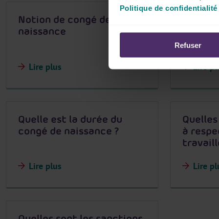
Politique de confidentialité
Notion de congé de
Qui a d
naissance
naissan
Refuser
Lire plus
Lire pl
Quelle est la durée du
Quelles
congé de naissance ?
à respe
travaill
Lire plus
Lire pl
Quelles sont les sanctions