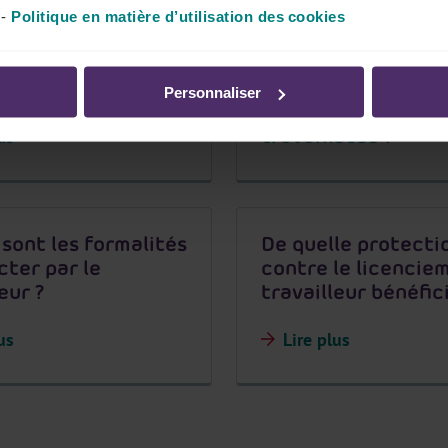
-
Politique en matière d’utilisation des cookies
roit au congé de
En quoi consiste l
ce ?
de naissance suite
décès ou à
Personnaliser
l'hospitalisation de
travailleuse ?
us
 sont les formalités
De quelle protecti
cter par le
contre le licencie
eur ?
travailleur bénéfici
us
Lire plus