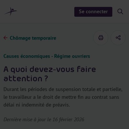
a
u
Se connecter
S
c
h
o
o
n
w
/
t
h
Chômage temporaire
e
i
d
n
e
u
s
Causes économiques - Régime ouvriers
e
a
r
A quoi devez-vous faire
c
h
attention ?
Durant les périodes de suspension totale et partielle,
le travailleur a le droit de mettre fin au contrat sans
délai ni indemnité de préavis.
Dernière mise à jour le 16 février 2026