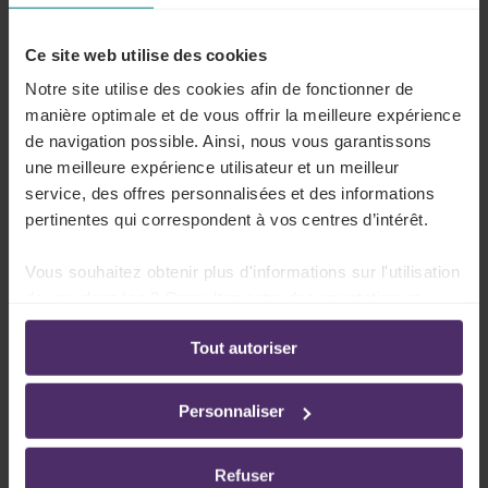
Lire plus
Ce site web utilise des cookies
Notre site utilise des cookies afin de fonctionner de
manière optimale et de vous offrir la meilleure expérience
de navigation possible. Ainsi, nous vous garantissons
Que se passe-t-il si la déclaration Dimona
une meilleure expérience utilisateur et un meilleur
est effectuée trop tard ?
service, des offres personnalisées et des informations
pertinentes qui correspondent à vos centres d’intérêt.
Lire plus
Vous souhaitez obtenir plus d'informations sur l'utilisation
de vos données ? Consultez notre documentation en
ligne:
Tout autoriser
Quelles sont les heures prises en compte
Politique de confidentialité
-
Politique en matière
pour calculer le contingent d'heures ?
d’utilisation des cookies
Personnaliser
Lire plus
Refuser