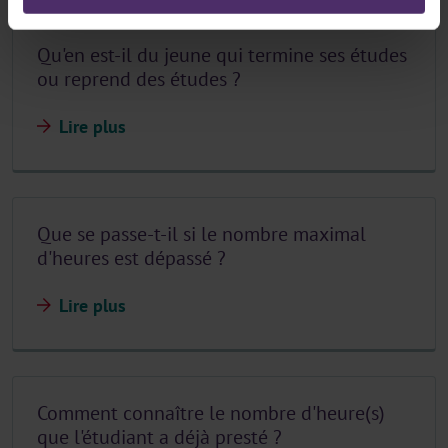
Qu'en est-il du jeune qui termine ses études
ou reprend des études ?
Lire plus
Que se passe-t-il si le nombre maximal
d'heures est dépassé ?
Lire plus
Comment connaître le nombre d'heure(s)
que l'étudiant a déjà presté ?