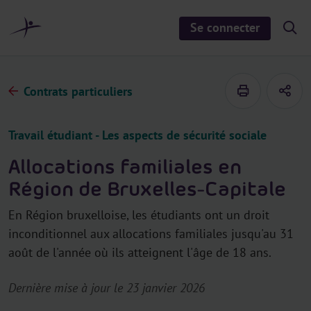
a
u
Se connecter
S
c
h
o
o
n
w
/
t
h
Contrats particuliers
e
i
d
n
e
u
s
Travail étudiant - Les aspects de sécurité sociale
e
a
r
Allocations familiales en
c
h
Région de Bruxelles-Capitale
En Région bruxelloise, les étudiants ont un droit
inconditionnel aux allocations familiales jusqu'au 31
août de l'année où ils atteignent l'âge de 18 ans.
Dernière mise à jour le 23 janvier 2026