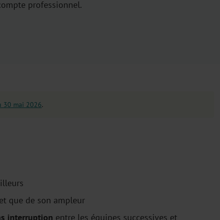
écompte professionnel.
u 30 mai 2026
.
lleurs
et que de son ampleur
s interruption
entre les équipes successives et