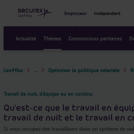
a
u
Employeur
Indépendant
c
o
n
t
Actualité
Thèmes
Commissions paritaires
D
e
n
u
Lex4You
...
Optimiser la politique salariale
R
T
h
è
Travail de nuit, d’équipe ou en continu
m
Qu'est-ce que le travail en équip
e
travail de nuit et le travail en 
s
Si vous occupez des travailleurs dans un système de nui