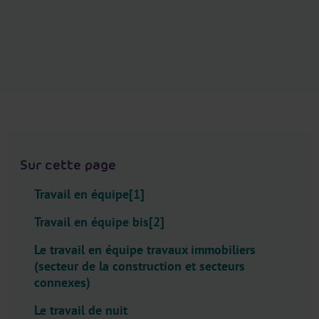
.
H
e
a
d
e
r
.
L
Sur cette page
a
n
Travail en équipe[1]
g
u
Travail en équipe bis[2]
a
Le travail en équipe travaux immobiliers
g
(secteur de la construction et secteurs
e
connexes)
S
e
Le travail de nuit