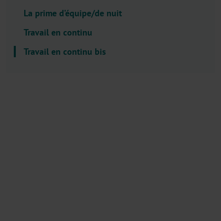
l
La prime d’équipe/de nuit
e
c
Travail en continu
t
Travail en continu bis
o
r
.
T
i
t
l
e