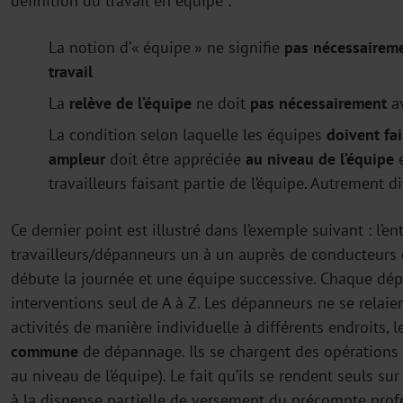
définition du travail en équipe :
La notion d’« équipe » ne signifie
pas nécessairem
travail
La
relève de l’équipe
ne doit
pas nécessairement
av
La condition selon laquelle les équipes
doivent fa
ampleur
doit être appréciée
au niveau de l’équipe
e
travailleurs faisant partie de l’équipe. Autrement di
Ce dernier point est illustré dans l’exemple suivant : l’e
travailleurs/dépanneurs un à un auprès de conducteurs 
débute la journée et une équipe successive. Chaque dépan
interventions seul de A à Z. Les dépanneurs ne se relaie
activités de manière individuelle à différents endroits, 
commune
de dépannage. Ils se chargent des opérations 
au niveau de l’équipe). Le fait qu’ils se rendent seuls sur
à la dispense partielle de versement du précompte prof