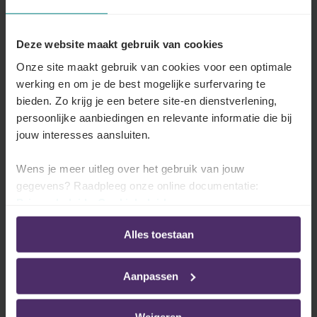
Hier vindt u een overzicht van de sectorale
regeling over de wekelijkse en dagelijkse
organisatie van de arbeidsduur voor een
Deze website maakt gebruik van cookies
voltijdse tewerkstelling.
Onze site maakt gebruik van cookies voor een optimale
werking en om je de best mogelijke surfervaring te
Lees meer
bieden. Zo krijg je een betere site-en dienstverlening,
persoonlijke aanbiedingen en relevante informatie die bij
jouw interesses aansluiten.
Overschrijdingen van de normale
Wens je meer uitleg over het gebruik van jouw
arbeidsduur
gegevens? Raadpleeg onze online documentatie:
Privacybeleid
-
Cookiebeleid
Hier vindt u de sectorale regeling inzake
overuren.
Alles toestaan
Lees meer
Aanpassen