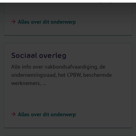
Alles over dit onderwerp
Sociaal overleg
Alle info over vakbondsafvaardiging, de
ondernemingsraad, het CPBW, beschermde
werknemers, …
Alles over dit onderwerp