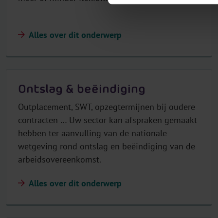
Alles over dit onderwerp
Ontslag & beëindiging
Outplacement, SWT, opzegtermijnen bij oudere
contracten … Uw sector kan afspraken gemaakt
hebben ter aanvulling van de nationale
wetgeving rond ontslag en beëindiging van de
arbeidsovereenkomst.
Alles over dit onderwerp