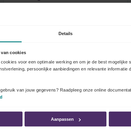
aanvullende vergoedingen
Je sector kan extralegale voordelen en
aanvullende vergoedingen voorzien, zowel
terugkerend als eenmalig. Denk aan
Details
maaltijdcheques, ecocheques, cadeaucheques,
een ontslagvergoeding, …
 van cookies
cookies voor een optimale werking en om je de best mogelijke s
Alles over dit onderwerp
enstverlening, persoonlijke aanbiedingen en relevante informatie d
t gebruik van jouw gegevens? Raadpleeg onze online documentat
Schorsing van de
id
arbeidsovereenkomst
Tijdelijke werkloosheid, klein verlet, verlof om
Aanpassen
dwingende reden, … Ontdek hier de
modaliteiten die uw sector heeft vastgelegd.