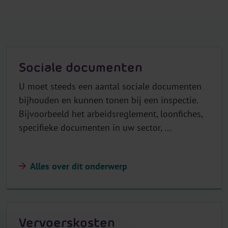
.
H
e
a
d
Sociale documenten
e
r
U moet steeds een aantal sociale documenten
.
bijhouden en kunnen tonen bij een inspectie.
L
Bijvoorbeeld het arbeidsreglement, loonfiches,
a
specifieke documenten in uw sector, …
n
g
u
Alles over dit onderwerp
a
g
e
S
Vervoerskosten
e