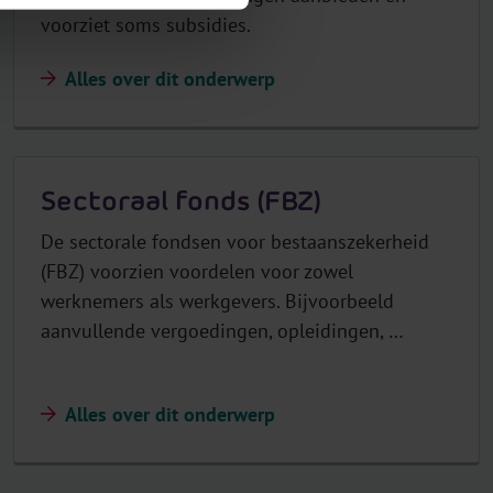
voorziet soms subsidies.
Alles over dit onderwerp
Sectoraal fonds (FBZ)
De sectorale fondsen voor bestaanszekerheid
(FBZ) voorzien voordelen voor zowel
werknemers als werkgevers. Bijvoorbeeld
aanvullende vergoedingen, opleidingen, …
Alles over dit onderwerp