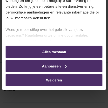
Terugkerende voordelen
werking en om je de best mogelijke surfervaring te
bieden. Zo krijg je een betere site-en dienstverlening,
Ontdek welke terugkerende voordelen er
persoonlijke aanbiedingen en relevante informatie die bij
bestaan in uw paritair comité en welke
jouw interesses aansluiten.
werknemers er recht op hebben.
Wens je meer uitleg over het gebruik van jouw
Lees meer
gegevens? Raadpleeg onze online documentatie:
Privacybeleid
-
Cookiebeleid
Alles toestaan
Aanpassen
Disclaimer
Weigeren
Privacybeleid
Cookies