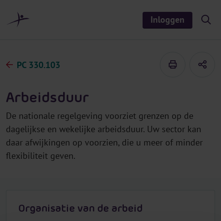
r
i
Inloggen
S
n
h
o
h
w
o
/
h
u
PC 330.103
i
d
d
e
s
Arbeidsduur
e
a
r
De nationale regelgeving voorziet grenzen op de
c
h
dagelijkse en wekelijke arbeidsduur. Uw sector kan
daar afwijkingen op voorzien, die u meer of minder
flexibiliteit geven.
Organisatie van de arbeid