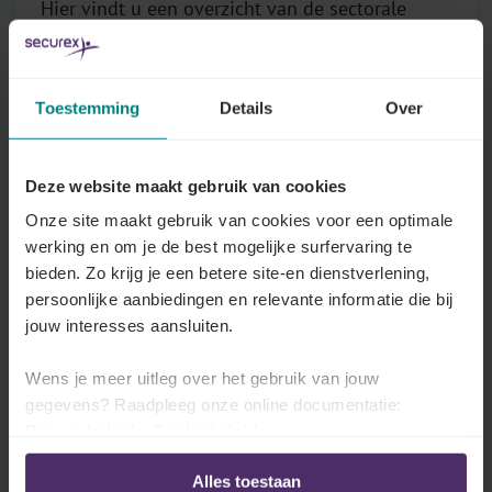
Hier vindt u een overzicht van de sectorale
regeling over de wekelijkse en dagelijkse
organisatie van de arbeidsduur voor een
voltijdse tewerkstelling.
Toestemming
Details
Over
Lees meer
Deze website maakt gebruik van cookies
Onze site maakt gebruik van cookies voor een optimale
werking en om je de best mogelijke surfervaring te
Overschrijdingen van de normale
bieden. Zo krijg je een betere site-en dienstverlening,
arbeidsduur
persoonlijke aanbiedingen en relevante informatie die bij
Hier vindt u de sectorale regeling inzake
jouw interesses aansluiten.
overuren.
Wens je meer uitleg over het gebruik van jouw
Lees meer
gegevens? Raadpleeg onze online documentatie:
Privacybeleid
-
Cookiebeleid
Alles toestaan