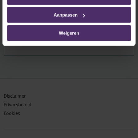
Deeltijdse arbeid
Aanpassen
Waar moet u rekening mee houden als uw
werknemers deeltijds werken?
Weigeren
Lees meer
Disclaimer
Privacybeleid
Cookies